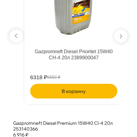
-
Gazpromneft Diesel Prioritet 15W40
CH-4 20л 2389900047
6318 ₽
6
6650 ₽
корзину
Gazpromneft Diesel Premium 15W40 CI-4 20л
253140366
6 916 ₽