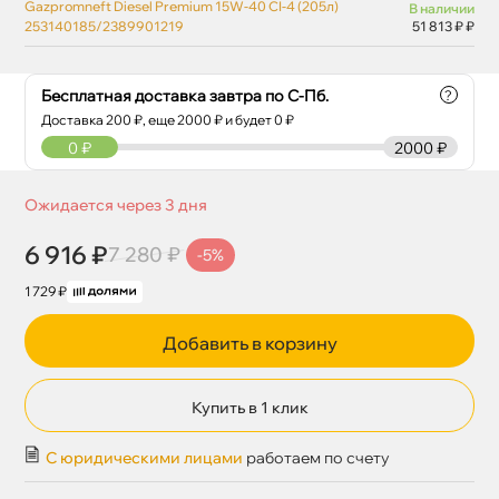
Gazpromneft Diesel Premium 15W-40 CI-4 (205л)
наличии
253140185/2389901219
51 813 ₽ ₽
Бесплатная доставка завтра по С-Пб.
?
Доставка
200
₽, еще
2000
₽ и будет 0 ₽
0
₽
2000 ₽
Ожидается через 3 дня
6 916 ₽
7 280 ₽
-5%
1 729 ₽
Добавить в корзину
Купить в 1 клик
С юридическими лицами
работаем по счету