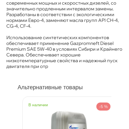
современных мощных и скоростных дизелей, со
значительно продленным интервалом замены.
Разработаны в соответствии с экологическими
нормами Евро-4, заменяют масла групп API CH-4,
CG-4, CF-4.
Использование синтетических компоненто
обеспечивает применение Gazpromneft Diesel
Premium SAE 5W-40 в условиях Сибири и Крайнего
Севера. Обеспечивает хорошие
низкотемпературные свойства и надежный пуск
двигателя при отр
Альтернативные товары
наличии
н
%
-5 %