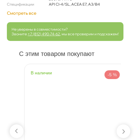
Спецификации
API CI-4/SL, ACEA E7, A3/B4
Смотреть все
Не уверены в совместимости?
Звоните
+7 (812) 490-74-62
, мы все проверим и подскажем!
С этим товаром покупают
наличии
н
 %
-5 %