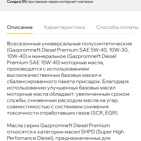
Скидка 5%
при заказе через интернет-магазин
Описание
Характеристики
Способы оплаты
сесезонные универсальные полусинтетические
язкость
15W-40
Бренд
Газпромнефть
(Gazpromneft Diesel Premium SAE 5W-40, 10W-30,
Тип масла
Минеральное
10W-40) и минеральное (Gazpromneft Diesel
Допуски
MB 228.3, Volvo VDS-3, Cummins CES
Premium SAE 15W-40) моторные масла,
20076/77/78
производятся с использованием
Спецификации
API CI-4/SL, ACEA E7, A3/B4
ысококачественных базовых масел и
Объем
20л
Артикул
253140366
сбалансированного пакета присадок. Благодаря
использованию улучшенных базовых масел
моторные масла обладают: увеличенным сроком
службы, сниженным расходом масла на угар,
совместимостью с системами снижения
токсичности отработавших газов (SCR, EGR).
Масла серии Gazpromneft Diesel Premium
относятся к категории масел SHPD (Super High
Perfomance Diesel), предназначенных для