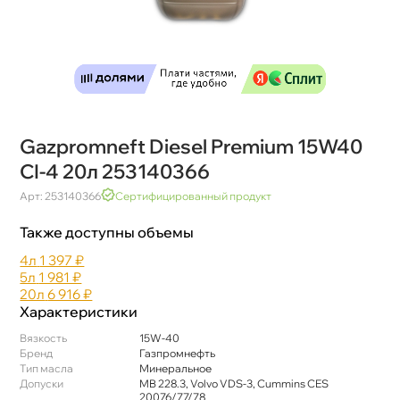
Gazpromneft Diesel Premium 15W40
CI-4 20л 253140366
Арт: 253140366
Сертифицированный продукт
Также доступны объемы
4л
1 397 ₽
5л
1 981 ₽
20л
6 916 ₽
Характеристики
язкость
15W-40
Бренд
Газпромнефть
Тип масла
Минеральное
Допуски
MB 228.3, Volvo VDS-3, Cummins CES
20076/77/78