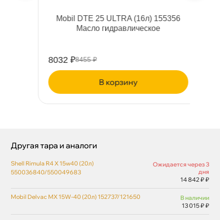
0
Mobil DTE 25 ULTRA (16л) 155356
Масло гидравлическое
8032 ₽
13
8455 ₽
корзину
Другая тара и аналоги
Shell Rimula R4 X 15w40 (20л)
Ожидается через 3
дня
550036840/550049683
14 842 ₽ ₽
Mobil Delvac MX 15W-40 (20л) 152737/121650
наличии
13 015 ₽ ₽