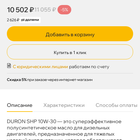
10 502 ₽
11 055 ₽
-5%
2 626 ₽
Добавить в корзину
Купить в 1 клик
С юридическими лицами
работаем по счету
Скидка 5%
при заказе через интернет-магазин
Описание
Характеристики
Способы оплаты
DURON SHP 10W-30 — это суперэффективное
язкость
10W-30
Бренд
PETRO-CANADA
полусинтетическое масло для дизельных
Объем
20л
двигателей, предназначенное для тяжелых
Артикул
PCHDEOSS13PL20
условий эксплуатации, которое обеспечивает