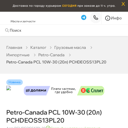
x
Инфо
Масла и запчасти
Petro-Canada PCL 10W-30 (20л) PCHDEOSS13PL20
10 502 ₽
корзину
11 055 ₽
Главная
Катало
Грузовые масла
Импортные
Petro-Canada
Бесплатная
Сегодня, 06.08 (при заказе от 2000₽)
Petro-Canada PCL 10W-30 (20л) PCHDEOSS13PL20
Срочная за 2 ч – 399 ₽
Сегодня, 06.08
Самовывоз
Сегодня
Новинка
Карта
Список
Petro-Canada PCL 10W-30 (20л)
PCHDEOSS13PL20