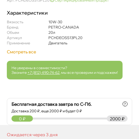
Арт: PCHDEOSS13PL20
Сертифицированный продукт
Характеристики
язкость
10W-30
Бренд
PETRO-CANADA
Объем
20л
Артикул
PCHDEOSS13PL20
Применение
Двигатель
Смотреть все
Не уверены в совместимости?
Звоните
+7 (812) 490-74-62
, мы все проверим и подскажем!
Бесплатная доставка завтра по С-Пб.
?
Доставка
200
₽, еще
2000
₽ и будет 0 ₽
0
₽
2000 ₽
Ожидается через 3 дня