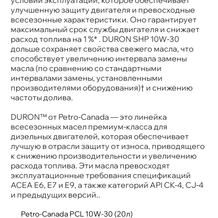
Применение
Двигатель
улучшенную защиту двигателя и превосходные
Страна
Канада
сесезонные характеристики. Оно гарантирует
производства
максимальный срок службы двигателя и снижает
расход топлива на 1 %* . DURON SHP 10W-30
дольше сохраняет свойства свежего масла, что
способствует увеличению интервала замены
масла (по сравнению со стандартными
интервалами замены, установленными
производителями оборудования)† и снижению
частоты долива.
DURON™ от Petro-Canada — это линейка
сесезонных масел премиум-класса для
дизельных двигателей, которая обеспечивает
лучшую в отрасли защиту от износа, приводящего
к снижению производительности и увеличению
расхода топлива. Эти масла превосходят
эксплуатационные требования спецификаций
ACEA E6, E7 и E9, а также категорий API CK-4, CJ-4
и предыдущих версий..
Petro-Canada PCL 10W-30 (20л)