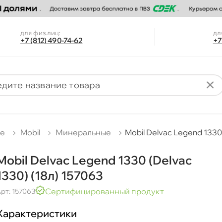
для физ.лиц:
дл
+7 (812) 490-74-62
+7
ые
Mobil
Минеральные
Mobil Delvac Legend 1330 
Mobil Delvac Legend 1330 (Delvac
1330) (18л) 157063
Сертифицированный продукт
рт: 157063
Характеристики