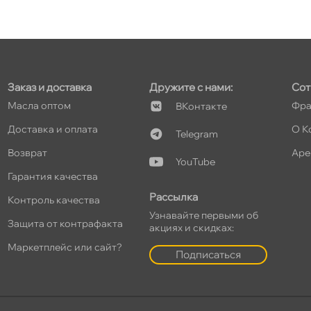
т
Заказ и доставка
Дружите с нами:
Сот
т
Масла оптом
Фра
Контакте
Доставка и оплата
О К
Telegram
озврат
Аре
YouTube
т
Гарантия качества
Рассылка
Контроль качества
Узнавайте первыми о
Защита от контрафакта
акциях и скидках:
т
Маркетплейс или сайт?
Подписаться