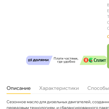
Mobil Delvac Legend 1330 (Delvac 1330) (18л)
Бесплатная
Описание
Характеристики
Способы
Завтр
Сезонное масло для дизельных двигателей, созданн
язкость
SAE 30
Самовывоз
Сегод
передовым технологиям, и сбалансированного пакет
Бренд
Mobil