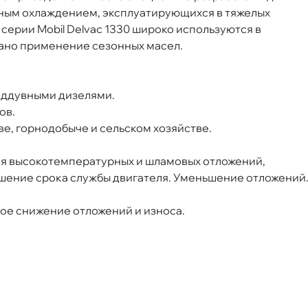
чным охлаждением, эксплуатирующихся в тяжелых
т
 серии Mobil Delvac 1330 широко используются
ано применение сезонных масел.
аддувными дизелями.
т
ов.
, горнодобыче и сельском хозяйстве.
ия высокотемпературных и шламовых отложений,
т
шение срока службы двигателя. Уменьшение отложений
ое снижение отложений и износа.
т