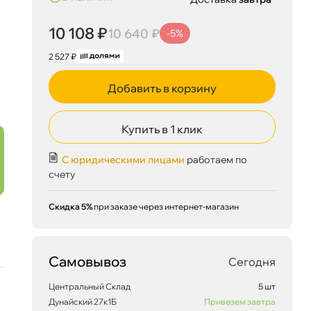
10 108 ₽
10 640 ₽
-5%
2 527 ₽
Добавить в корзину
Купить в 1 клик
С юридическими лицами
работаем по
10 108 ₽
корзину
10 640 ₽
счету
Скидка 5%
при заказе через интернет-магазин
Сегодня, 08.08
Самовывоз
Сегодня
Центральный Склад
5 шт
Дунайский 27к1Б
Привезем завтра