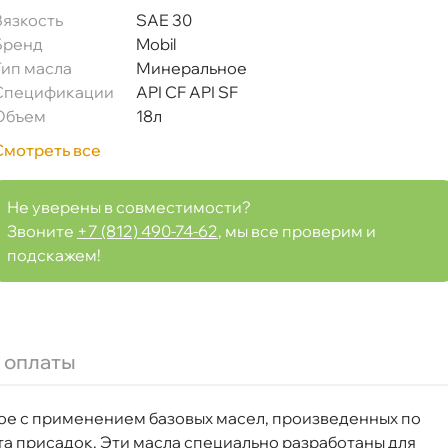
язкость
SAE 30
Бренд
Mobil
Тип масла
Минеральное
Спецификации
API CF API SF
Объем
18л
Смотреть все
Не уверены в совместимости?
Звоните
+7 (812) 490-74-62
, мы все проверим и
 157063
подскажем!
 оплаты
Срочная за 2 ч – 399 ₽
а, 09.08 (при заказе от 2000₽)
ое с применением базовых масел, произведенных по
ня
а присадок. Эти масла специально разработаны для