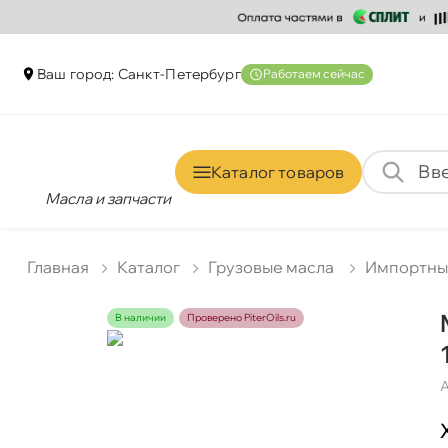
аш город: Санкт-Петербур
Работаем сейчас
Каталог товаро
Масла и запчасти
Главная
Катало
Грузовые масла
Импортн
наличии
Проверено PiterOils.ru
А