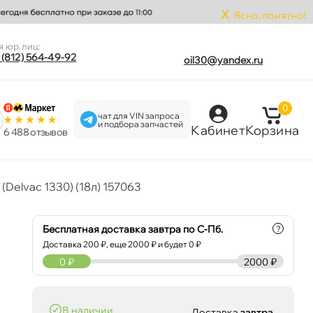
x
Ясно, понятно!
я юр.лиц:
 (812) 564-49-92
oil30@yandex.ru
0
чат для VIN запроса
и подбора запчастей
Кабинет
Корзина
6 488 отзыво
(Delvac 1330) (18л) 157063
Бесплатная доставка завтра по С-Пб.
?
Доставка
200
₽, еще
2000
₽ и будет 0 ₽
0
₽
2000 ₽
наличии
Доставка
завтра