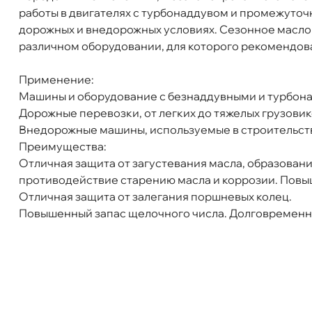
работы в двигателях с турбонаддувом и промежуто
Тип масла
Минеральное
ул. Салова, д. 30
0 ш
дорожных и внедорожных условиях. Сезонное масло
Спецификации
API CF API SF
Пн-Пт
09.30 - 19.00
Сб-Вс
10.00 - 19.00
различном оборудовании, для которого рекомендов
Объем
18л
Сегодня, бесплатно
Артикул
157063
Применение:
Применение
Двигатель
Машины и оборудование с безнаддувными и турбон
Богатырский пр. 12
0 ш
Дорожные перевозки, от легких до тяжелых грузовик
Пн–Вс
10:00 – 21:00
недорожные машины, используемые в строительстве
Сегодня, бесплатно
Преимущества:
Отличная защита от загустевания масла, образован
н. Обводного канала 115
0 ш
противодействие старению масла и коррозии. Повы
Пн–Вс
10:00 – 21:00
Отличная защита от залегания поршневых колец.
Сегодня, бесплатно
Повышенный запас щелочного числа. Долговременн
пр.Науки 10к1 (2 этаж)
0 ш
ПН–ВС
10:00 – 21:00
Сегодня, бесплатно