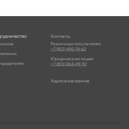
рудничество
Контакты
ншиза
Розничным покупателям:
+7 (812) 490-74-62
омпании
Юридическим лицам:
ндодателям
+7 (812) 564-49-92
Адреса магазино