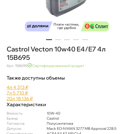
Castrol Vecton 10w40 E4/E7 4л
15B695
Арт: 15B695
Сертифицированный продукт
Также доступны объемы
4л
4 313 ₽
7л
5 710 ₽
20л
18 136 ₽
Характеристики
язкость
10W-40
Бренд
Castrol
Тип масла
Полусинтетика
Допуски
Mack EO-N MAN 3277 MB Approval 228.5
Спецификации
АСЕА Е4,Е7 API Cl-4