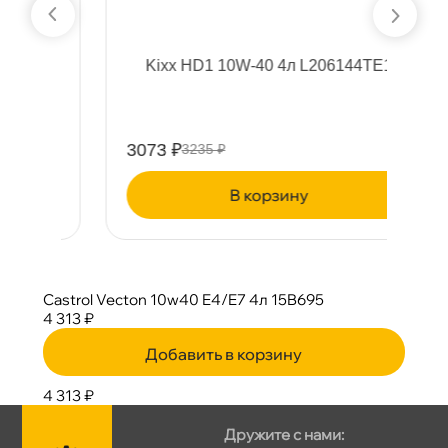
)
Kixx HD1 10W-40 4л L206144TE1
3073 ₽
1
3235 ₽
корзину
Castrol Vecton 10w40 E4/E7 4л 15B695
4 313 ₽
Добавить в корзину
4 313 ₽
Дружите с нами: