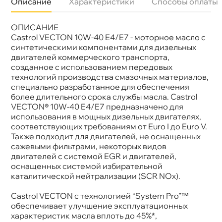
Описание
Характеристики
Способы оплаты
ОПИСАНИЕ
язкость
10W-40
Бренд
Castrol
Castrol VECTON 10W-40 E4/E7 - моторное масло с
Тип масла
Полусинтетика
синтетическими компонентами для дизельных
Допуски
Mack EO-N MAN 3277 MB Approval 228.5
двигателей коммерческого транспорта,
Спецификации
АСЕА Е4,Е7 API Cl-4
созданное с использованием передовых
Объем
4л
технологий производства смазочных материалов,
Артикул
15B695
специально разработанное для обеспечения
олее длительного срока службы масла. Castrol
VECTON® 10W-40 E4/E7 предназначено для
использования в мощных дизельных двигателях,
соответствующих требованиям от Euro I до Euro V.
Также подходит для двигателей, не оснащенных
сажевыми фильтрами, некоторых видо
двигателей с системой EGR и двигателей,
оснащенных системой избирательной
каталитической нейтрализации (SCR NOx).
Castrol VECTON с технологией “System Pro”™
обеспечивает улучшение эксплуатационных
характеристик масла вплоть до 45%*,