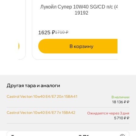
я
Лукойл Супер 10W40 SG/CD п/с (4л)
Л
19192
1625 ₽
16
1710 ₽
корзину
Другая тара и аналоги
Castrol Vecton 10w40 E4/E7 20л 15BA41
наличии
18 136 ₽ ₽
Castrol Vecton 10w40 E4/E7 7л 15BA42
Ожидается через 3 дня
5 710 ₽ ₽