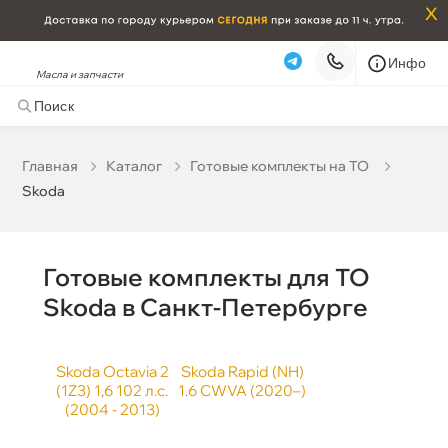
x
Инфо
Масла и запчасти
Skoda
Наличие в магазинах
корзину
Главная
Катало
Готовые комплекты на ТО
ATF Dexron
Skoda
Бесплатная
Сегодня, 08.08 (при заказе от 2000₽)
Срочная за 2 ч – 399 ₽
Сегодня, 08.08
ATF MB
Готовые комплекты для ТО
Самовывоз
Сегодня
Skoda в Санкт-Петербурге
язкость
Карта
Список
Skoda Octavia 2
Skoda Rapid (NH)
(1Z3) 1,6 102 л.с.
1.6 CWVA (2020–)
ATF SP
(2004 - 2013)