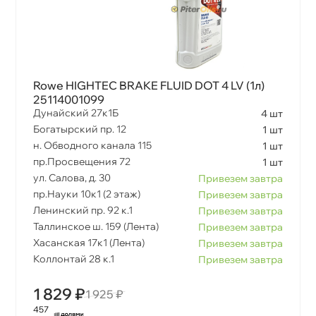
Rowe HIGHTEC BRAKE FLUID DOT 4 LV (1л)
25114001099
Дунайский 27к1Б
4 шт
Богатырский пр. 12
1 шт
н. Обводного канала 115
1 шт
пр.Просвещения 72
1 шт
ул. Салова, д. 30
Привезем завтра
пр.Науки 10к1 (2 этаж)
Привезем завтра
Ленинский пр. 92 к.1
Привезем завтра
Таллинское ш. 159 (Лента)
Привезем завтра
Хасанская 17к1 (Лента)
Привезем завтра
Коллонтай 28 к.1
Привезем завтра
1 829 ₽
1 925 ₽
457