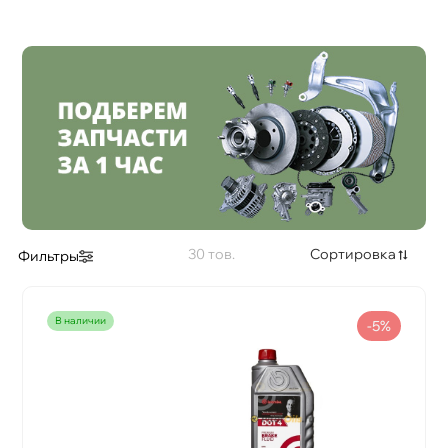
VW
Бренд
Цвет
Тип масла
30
Сортировка
Фильтры
Допуск MB
наличии
-5%
ATF Mercon