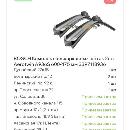
BOSCH Комплект бескаркасных щёток 2шт
Aerotwin A936S 600/475 мм 3397118936
Дунайский 27к1Б
1 шт
Богатырский пр. 12
2 шт
Ленинский пр. 92 к.1
1 шт
пр.Просвещения 72
1 шт
ул. Салова, д. 30
Привезем завтра
н. Обводного канала 115
Привезем завтра
пр.Науки 10к1 (2 этаж)
Привезем завтра
Таллинское ш. 159 (Лента)
Привезем завтра
Хасанская 17к1 (Лента)
Привезем завтра
Коллонтай 28 к.1
Привезем завтра