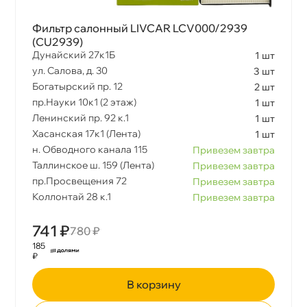
Фильтр салонный LIVCAR LCV000/2939
(CU2939)
Дунайский 27к1Б
1 шт
ул. Салова, д. 30
3 шт
Богатырский пр. 12
2 шт
пр.Науки 10к1 (2 этаж)
1 шт
Ленинский пр. 92 к.1
1 шт
Хасанская 17к1 (Лента)
1 шт
н. Обводного канала 115
Привезем завтра
Таллинское ш. 159 (Лента)
Привезем завтра
пр.Просвещения 72
Привезем завтра
Коллонтай 28 к.1
Привезем завтра
741 ₽
780 ₽
185
₽
корзину