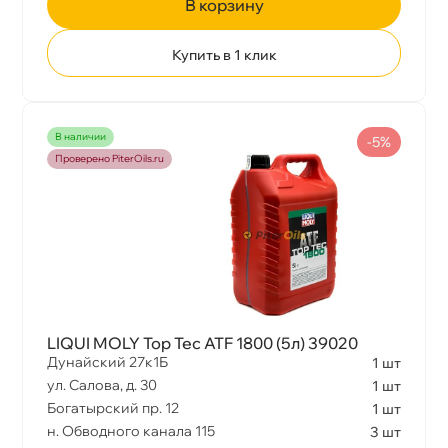
корзину
Купить в 1 клик
Конструкция
Крепление
наличии
-5%
Проверено PiterOils.ru
Допуск VW
Стандарт API
LIQUI MOLY Top Tec ATF 1800 (5л) 39020
Толщина колодок
Дунайский 27к1Б
1 шт
ул. Салова, д. 30
1 шт
Богатырский пр. 12
1 шт
Стандарт ACEA
н. Обводного канала 115
3 шт