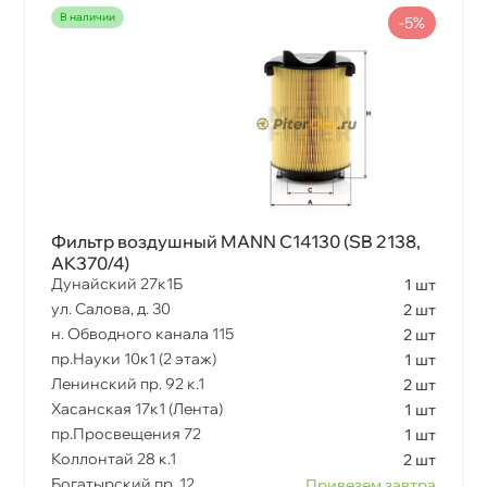
наличии
-5%
Фильтр воздушный MANN C14130 (SB 2138,
AK370/4)
Дунайский 27к1Б
1 шт
ул. Салова, д. 30
2 шт
н. Обводного канала 115
2 шт
пр.Науки 10к1 (2 этаж)
1 шт
Ленинский пр. 92 к.1
2 шт
Хасанская 17к1 (Лента)
1 шт
пр.Просвещения 72
1 шт
Коллонтай 28 к.1
2 шт
Богатырский пр. 12
Привезем завтра