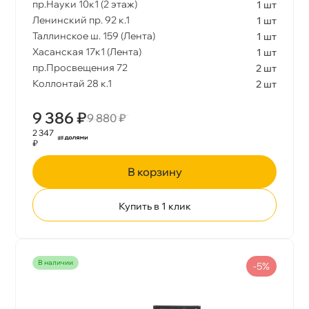
пр.Науки 10к1 (2 этаж)
1 шт
Ленинский пр. 92 к.1
1 шт
Класс Антифриза
Таллинское ш. 159 (Лента)
1 шт
Хасанская 17к1 (Лента)
1 шт
пр.Просвещения 72
2 шт
Тип Антифриза
Коллонтай 28 к.1
2 шт
9 386 ₽
9 880 ₽
2 347
₽
корзину
Купить в 1 клик
наличии
-5%