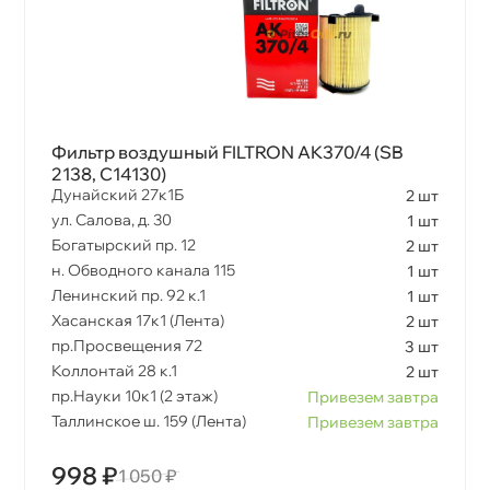
Фильтр воздушный FILTRON AK370/4 (SB
2138, C14130)
Дунайский 27к1Б
2 шт
ул. Салова, д. 30
1 шт
Богатырский пр. 12
2 шт
н. Обводного канала 115
1 шт
Ленинский пр. 92 к.1
1 шт
Хасанская 17к1 (Лента)
2 шт
пр.Просвещения 72
3 шт
Коллонтай 28 к.1
2 шт
пр.Науки 10к1 (2 этаж)
Привезем завтра
Таллинское ш. 159 (Лента)
Привезем завтра
998 ₽
1 050 ₽