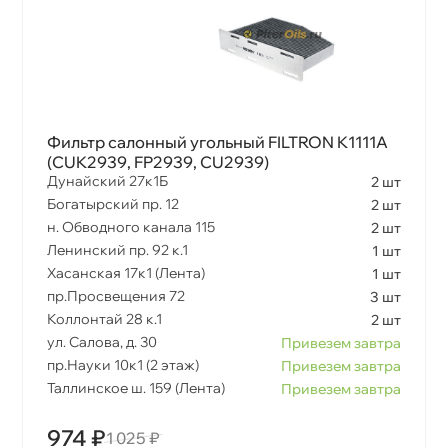
Фильтр салонный угольный FILTRON K1111A
(CUK2939, FP2939, CU2939)
Дунайский 27к1Б
2 шт
Богатырский пр. 12
2 шт
н. Обводного канала 115
2 шт
Ленинский пр. 92 к.1
1 шт
Хасанская 17к1 (Лента)
1 шт
пр.Просвещения 72
3 шт
Коллонтай 28 к.1
2 шт
ул. Салова, д. 30
Привезем завтра
пр.Науки 10к1 (2 этаж)
Привезем завтра
Таллинское ш. 159 (Лента)
Привезем завтра
974 ₽
1 025 ₽