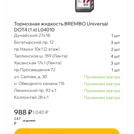
Допуск BMW
Nissan
Тормозная жидкость BREMBO Universal
DOT4 (1 л) L04010
Дунайский 27к1Б
1 шт
Богатырский пр. 12
3 шт
Объем
пр.Науки 10к1 (2 этаж)
2 шт
Таллинское ш. 159 (Лента)
4 шт
Хасанская 17к1 (Лента)
3 шт
Применение
пр.Просвещения 72
1 шт
ул. Салова, д. 30
Привезем завтра
н. Обводного канала 115
Привезем завтра
Toyota
Ленинский пр. 92 к.1
Привезем завтра
Коллонтай 28 к.1
Привезем завтра
Допуск GM
988 ₽
1 040 ₽
247
₽
Длина 1, мм