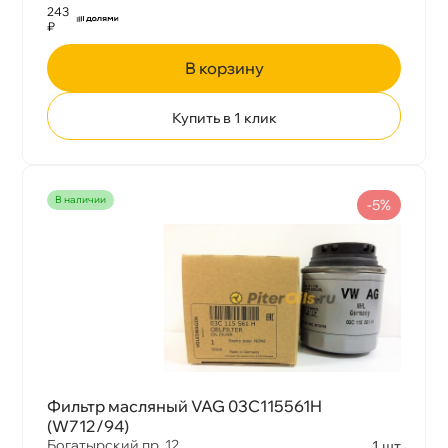
243
₽
корзину
Купить в 1 клик
наличии
-5%
Фильтр масляный VAG 03C115561H
(W712/94)
Богатырский пр. 12
1 шт