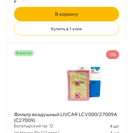
₽
корзину
Купить в 1 клик
наличии
-5%
Фильтр воздушный LIVCAR LCV000/27009A
(C27009)
Богатырский пр. 12
4 шт
пр.Науки 10к1 (2 этаж)
1 шт