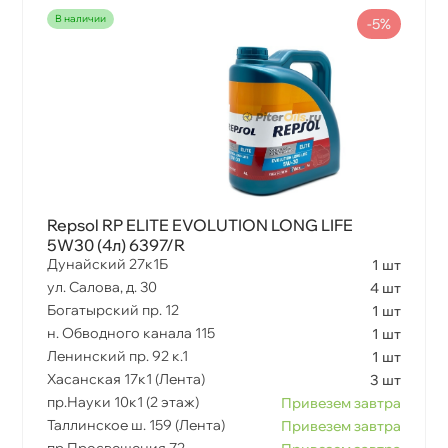
наличии
-5%
Repsol RP ELITE EVOLUTION LONG LIFE
5W30 (4л) 6397/R
Дунайский 27к1Б
1 шт
ул. Салова, д. 30
4 шт
Богатырский пр. 12
1 шт
н. Обводного канала 115
1 шт
Ленинский пр. 92 к.1
1 шт
Хасанская 17к1 (Лента)
3 шт
пр.Науки 10к1 (2 этаж)
Привезем завтра
Таллинское ш. 159 (Лента)
Привезем завтра
пр.Просвещения 72