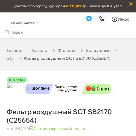
x
Инфо
Масла и запчасти
Фильтр воздушный SCT SB2170 (C25654)
508 ₽
корзину
535 ₽
Главная
Катало
Фильтры
оздушные
SCT
Фильтр воздушный SCT SB2170 (C25654)
Бесплатная
Сегодня, 08.08 (при заказе от 2000₽)
Срочная за 2 ч – 399 ₽
Сегодня, 08.08
наличии
Самовывоз
Сегодня
Карта
Список
Фильтр воздушный SCT SB2170
(C25654)
Арт: SB 2170
Сертифицированный продукт