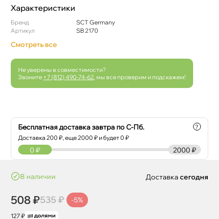
Характеристики
Бренд
SCT Germany
Артикул
SB 2170
Смотреть все
Не уверены в совместимости?
Звоните
+7 (812) 490-74-62
, мы все проверим и подскажем!
Бесплатная доставка завтра по С-Пб.
?
Доставка
200
₽, еще
2000
₽ и будет 0 ₽
0
₽
2000 ₽
наличии
Доставка
сегодня
508 ₽
535 ₽
-5%
127 ₽