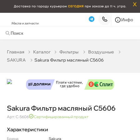
x
Инфо
Масла и запчасти
Sakura Фильтр масляный C5606
0 ₽
корзину
0 ₽
Главная
Катало
Фильтры
оздушные
SAKURA
Sakura Фильтр масляный C5606
Бесплатная
Завтра, 08.08 (при заказе от 2000₽)
Срочная за 2 ч – 399 ₽
Сегодня, 08.08
Самовывоз
Сегодня
Карта
Список
Sakura Фильтр масляный C5606
Арт: C-5606
Сертифицированный продукт
Характеристики
Бренд
Sakura