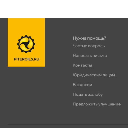
н. Обводного канала 115
0 ш
Пн–Вс
10:00 – 21:00
Сегодня, бесплатно
Нужна помощь?
пр.Науки 10к1 (2 этаж)
0 ш
Частые вопросы
ПН–ВС
10:00 – 21:00
Сегодня, бесплатно
Написать письмо
Контакты
Ленинский пр. 92 к.1
0 ш
Юридическим лицам
ПН–ВС
10:00 – 21:00
акансии
Сегодня, бесплатно
Подать жалобу
Дунайский 27к1Б
0 ш
Предложить улучшение
ПН–ВС
10:00 – 21:00
Сегодня, бесплатно