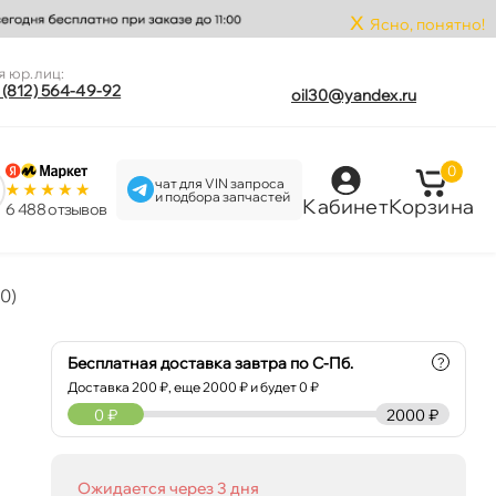
x
Ясно, понятно!
я юр.лиц:
 (812) 564-49-92
oil30@yandex.ru
0
чат для VIN запроса
и подбора запчастей
Кабинет
Корзина
6 488 отзыво
0)
Бесплатная доставка завтра по С-Пб.
?
Доставка
200
₽, еще
2000
₽ и будет 0 ₽
0
₽
2000 ₽
Ожидается через 3 дня