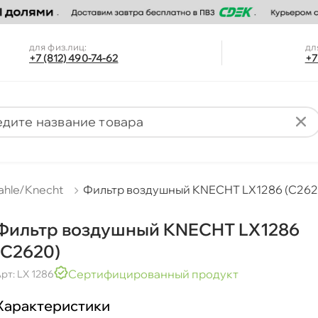
для физ.лиц:
дл
+7 (812) 490-74-62
+7
ahle/Knecht
Фильтр воздушный KNECHT LX1286 (C262
Фильтр воздушный KNECHT LX1286
(C2620)
Сертифицированный продукт
рт: LX 1286
Характеристики