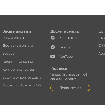
т
Заказ и доставка
Дружите с нами:
Сот
т
Масла оптом
Фра
Контакте
Доставка и оплата
О К
Telegram
озврат
Аре
YouTube
т
Гарантия качества
Рассылка
Контроль качества
Узнавайте первыми о
Защита от контрафакта
акциях и скидках:
т
Маркетплейс или сайт?
Подписаться