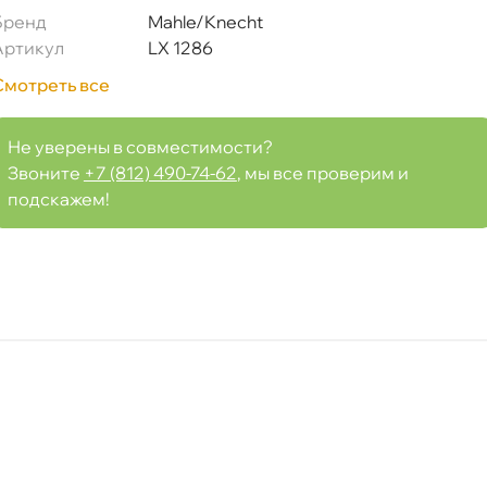
Бренд
Mahle/Knecht
Артикул
LX 1286
Смотреть все
Не уверены в совместимости?
Срочная за 2 ч – 399 ₽
ра, 07.08 (при заказе от 2000₽)
Звоните
+7 (812) 490-74-62
, мы все проверим и
подскажем!
ня
т
т