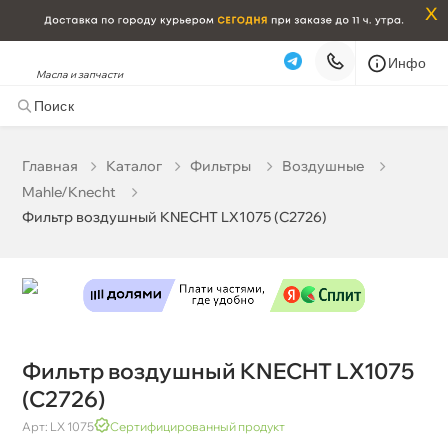
x
Инфо
Масла и запчасти
Фильтр воздушный KNECHT LX1075 (C2726)
1 743 ₽
корзину
1 835 ₽
Главная
Катало
Фильтры
оздушные
Mahle/Knecht
Бесплатная
Завтра, 06.08 (при заказе от 2000₽)
Фильтр воздушный KNECHT LX1075 (C2726)
Срочная за 2 ч – 399 ₽
Сегодня, 06.08
Самовывоз
Сегодня
Карта
Список
Фильтр воздушный KNECHT LX1075
(C2726)
Арт: LX 1075
Сертифицированный продукт