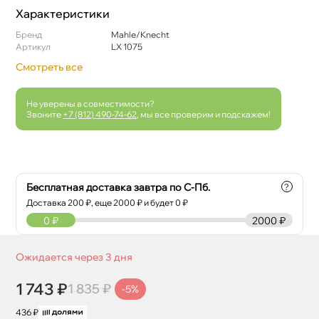
Характеристики
Бренд
Mahle/Knecht
Артикул
LX 1075
Смотреть все
Не уверены в совместимости?
Звоните
+7 (812) 490-74-62
, мы все проверим и подскажем!
Бесплатная доставка завтра по С-Пб.
?
Доставка
200
₽, еще
2000
₽ и будет 0 ₽
0
₽
2000 ₽
Ожидается через 3 дня
1 743 ₽
1 835 ₽
-5%
436 ₽