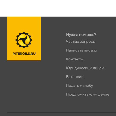
н. Обводного канала 115
0 ш
Пн–Вс
10:00 – 21:00
Сегодня, бесплатно
Нужна помощь?
пр.Науки 10к1 (2 этаж)
0 ш
Частые вопросы
ПН–ВС
10:00 – 21:00
Сегодня, бесплатно
Написать письмо
Контакты
Ленинский пр. 92 к.1
0 ш
Юридическим лицам
ПН–ВС
10:00 – 21:00
акансии
Сегодня, бесплатно
Подать жалобу
Дунайский 27к1Б
0 ш
Предложить улучшение
ПН–ВС
10:00 – 21:00
Сегодня, бесплатно