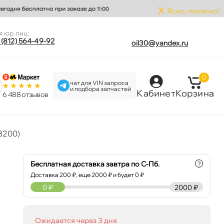
x
Ясно, понятно!
я юр.лиц:
 (812) 564-49-92
oil30@yandex.ru
0
чат для VIN запроса
и подбора запчастей
Кабинет
Корзина
6 488 отзыво
8200)
Бесплатная доставка завтра по С-Пб.
?
Доставка
200
₽, еще
2000
₽ и будет 0 ₽
0
₽
2000 ₽
Ожидается через 3 дня