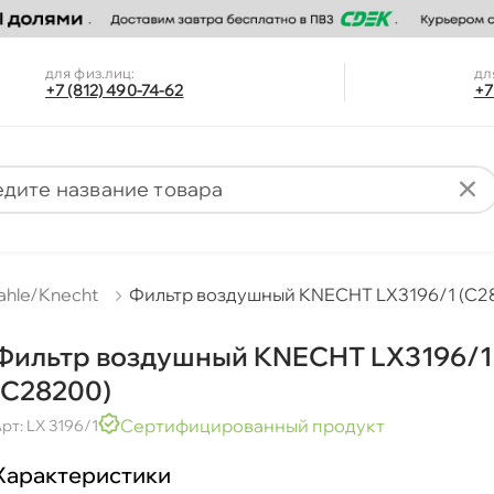
для физ.лиц:
дл
+7 (812) 490-74-62
+7
ahle/Knecht
Фильтр воздушный KNECHT LX3196/1 (C2
Фильтр воздушный KNECHT LX3196/1
(C28200)
Сертифицированный продукт
рт: LX 3196/1
Характеристики