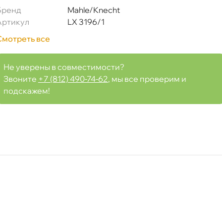
Бренд
Mahle/Knecht
00)
Артикул
LX 3196/1
Смотреть все
Не уверены в совместимости?
Срочная за 2 ч – 399 ₽
я, 06.08 (при заказе от 2000₽)
Звоните
+7 (812) 490-74-62
, мы все проверим и
подскажем!
ня
т
т