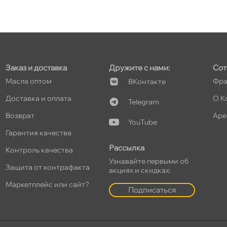
т
Заказ и доставка
Дружите с нами:
Сот
т
Масла оптом
Фра
Контакте
Доставка и оплата
О К
Telegram
озврат
Аре
YouTube
т
Гарантия качества
Рассылка
Контроль качества
Узнавайте первыми о
Защита от контрафакта
акциях и скидках:
т
Маркетплейс или сайт?
Подписаться