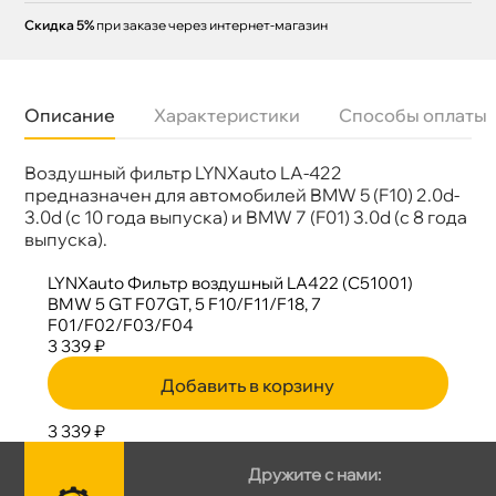
Скидка 5%
при заказе через интернет-магазин
Описание
Характеристики
Способы оплаты
оздушный фильтр LYNXauto LA-422
Бренд
LYNX
Артикул
LA-422
предназначен для автомобилей BMW 5 (F10) 2.0d-
3.0d (с 10 года выпуска) и BMW 7 (F01) 3.0d (с 8 года
ыпуска).
LYNXauto Фильтр воздушный LA422 (C51001)
BMW 5 GT F07GT, 5 F10/F11/F18, 7
F01/F02/F03/F04
3 339 ₽
Добавить в корзину
3 339 ₽
Дружите с нами: