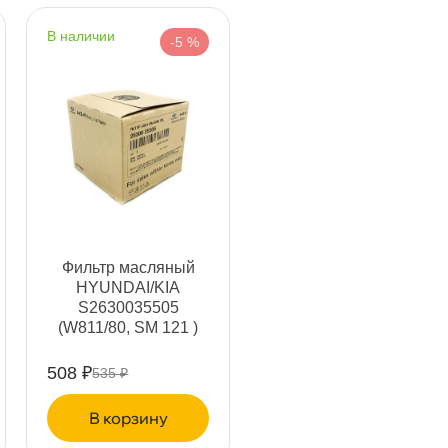
ня
наличии
-5 %
т
т
Фильтр масляный
HYUNDAI/KIA
т
S2630035505
(W811/80, SM 121 )
508 ₽
535 ₽
т
корзину