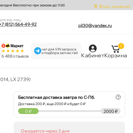
x
Ясно, понятно!
для юр.лиц:
+7 (812) 564-49-92
oil30@yandex.ru
0
чат для VIN запроса
и подбора запчастей
Кабинет
Корзина
6 488 отзыво
014, LX 2739)
Бесплатная доставка завтра по С-Пб.
?
Доставка
200
₽, еще
2000
₽ и будет 0 ₽
0
₽
2000 ₽
Ожидается через 3 дня