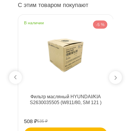
С этим товаром покупают
наличии
 %
-5 %
A
Фильтр масляный HYUNDAI/KIA
S2630035505 (W811/80, SM 121 )
508 ₽
535 ₽