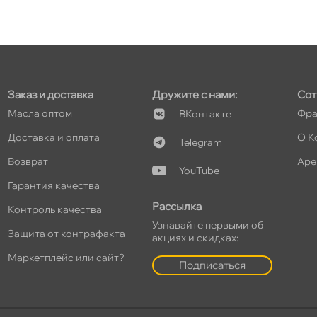
т
Заказ и доставка
Дружите с нами:
Сот
т
Масла оптом
Фра
Контакте
Доставка и оплата
О К
Telegram
озврат
Аре
YouTube
т
Гарантия качества
Рассылка
Контроль качества
Узнавайте первыми о
Защита от контрафакта
акциях и скидках:
т
Маркетплейс или сайт?
Подписаться