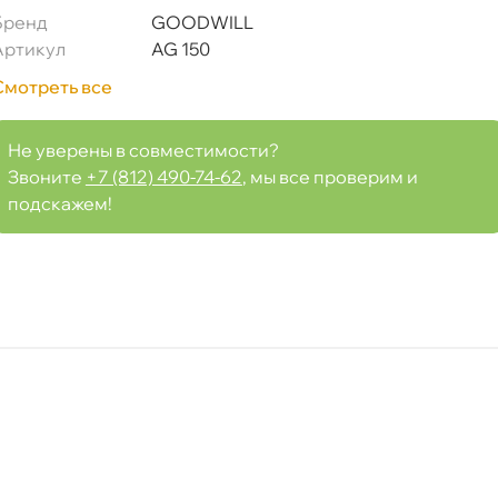
Бренд
GOODWILL
9)
Артикул
AG 150
Смотреть все
Не уверены в совместимости?
Срочная за 2 ч – 399 ₽
я, 06.08 (при заказе от 2000₽)
Звоните
+7 (812) 490-74-62
, мы все проверим и
подскажем!
ня
т
т