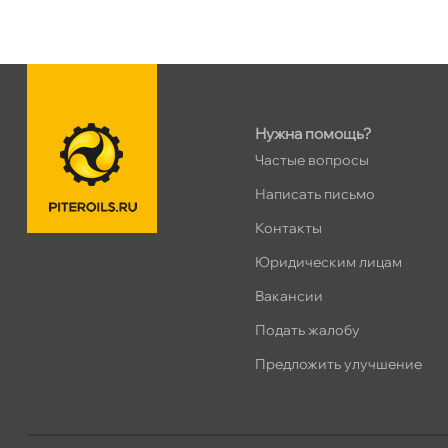
н. Обводного канала 115
0 ш
Пн–Вс
10:00 – 21:00
Сегодня, бесплатно
Нужна помощь?
пр.Науки 10к1 (2 этаж)
0 ш
Частые вопросы
ПН–ВС
10:00 – 21:00
Сегодня, бесплатно
Написать письмо
Контакты
Ленинский пр. 92 к.1
0 ш
Юридическим лицам
ПН–ВС
10:00 – 21:00
акансии
Сегодня, бесплатно
Подать жалобу
Дунайский 27к1Б
0 ш
Предложить улучшение
ПН–ВС
10:00 – 21:00
Сегодня, бесплатно