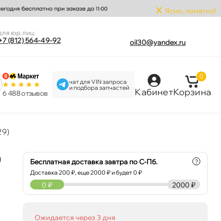
x
Ясно, понятно!
для юр.лиц:
+7 (812) 564-49-92
oil30@yandex.ru
0
чат для VIN запроса
и подбора запчастей
Кабинет
Корзина
6 488 отзыво
29)
0
Бесплатная доставка завтра по С-Пб.
?
Доставка
200
₽, еще
2000
₽ и будет 0 ₽
0
₽
2000 ₽
Ожидается через 3 дня