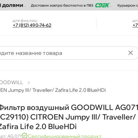
для физ.лиц:
дл
+7 (812) 490-74-62
+7
OODWILL
mpy III/ Traveller/ Zafira Life 2.0 BlueHDi
Фильтр воздушный GOODWILL AG07
(C29110) CITROEN Jumpy III/ Traveller/
Zafira Life 2.0 BlueHDi
Сертифицированный продукт
рт: AG 071