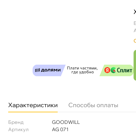
Фильтр воздушный GOODWILL AG071 (C29110) C
Бесплатная
Завтр
Самовывоз
Сегод
Характеристики
Способы оплаты
ул. Салова, д. 30
0 ш
Пн-Пт
09.30 - 19.00
Сб-Вс
10.00 - 19.00
Бренд
GOODWILL
Сегодня, бесплатно
Артикул
AG 071