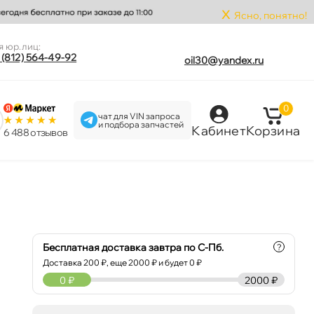
x
Ясно, понятно!
я юр.лиц:
 (812) 564-49-92
oil30@yandex.ru
0
чат для VIN запроса
и подбора запчастей
Кабинет
Корзина
6 488 отзыво
1
Бесплатная доставка завтра по С-Пб.
?
Доставка
200
₽, еще
2000
₽ и будет 0 ₽
0
₽
2000 ₽