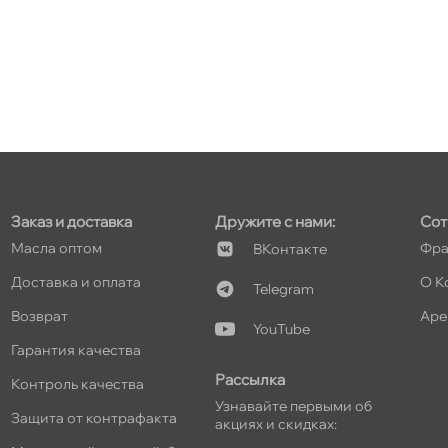
т
т
Заказ и доставка
Дружите с нами:
Сот
т
Масла оптом
Фра
Контакте
Доставка и оплата
О К
Telegram
озврат
Аре
YouTube
Гарантия качества
т
Рассылка
Контроль качества
Узнавайте первыми о
Защита от контрафакта
акциях и скидках: