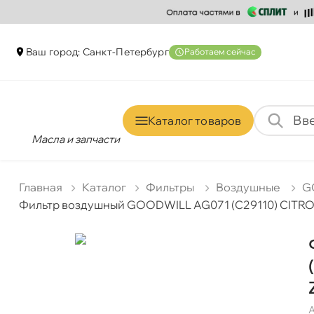
аш город: Санкт-Петербур
Работаем сейчас
Каталог товаро
Масла и запчасти
Главная
Катало
Фильтры
оздушные
G
Фильтр воздушный GOODWILL AG071 (C29110) CITROEN Ju
А