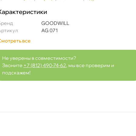
Характеристики
Бренд
GOODWILL
Артикул
AG 071
ITROEN Jumpy III/ Traveller/ Zafira Life 2.0 BlueHDi
Смотреть все
Не уверены в совместимости?
Звоните
+7 (812) 490-74-62
, мы все проверим и
подскажем!
Срочная за 2 ч – 399 ₽
а, 08.08 (при заказе от 2000₽)
ня
т