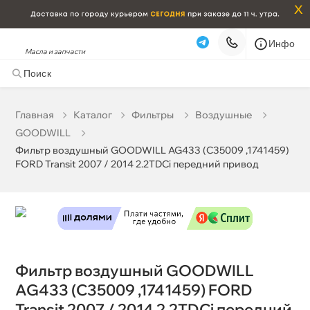
x
Инфо
Фильтр воздушный GOODWILL AG433 (C35009
Масла и запчасти
,1741459) FORD Transit 2007 / 2014 2.2TDCi передний
привод
603 ₽
корзину
635 ₽
Главная
Катало
Фильтры
оздушные
GOODWILL
Фильтр воздушный GOODWILL AG433 (C35009 ,1741459)
Бесплатная
Завтра, 09.08 (при заказе от 2000₽)
FORD Transit 2007 / 2014 2.2TDCi передний привод
Срочная за 2 ч – 399 ₽
Сегодня, 09.08
Самовывоз
Сегодня
Карта
Список
Фильтр воздушный GOODWILL
AG433 (C35009 ,1741459) FORD
Transit 2007 / 2014 2.2TDCi передний