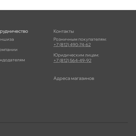
рудничество
Контакты
ншиза
Розничным покупателям:
+7 (812) 490-74-62
омпании
Юридическим лицам:
ндодателям
+7 (812) 564-49-92
Адреса магазино