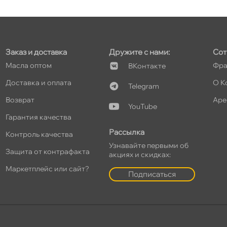
т
Заказ и доставка
Дружите с нами:
Сот
т
Масла оптом
Фра
Контакте
Доставка и оплата
О К
Telegram
озврат
Аре
YouTube
Гарантия качества
т
Рассылка
Контроль качества
Узнавайте первыми о
Защита от контрафакта
акциях и скидках:
Маркетплейс или сайт?
Подписаться
т