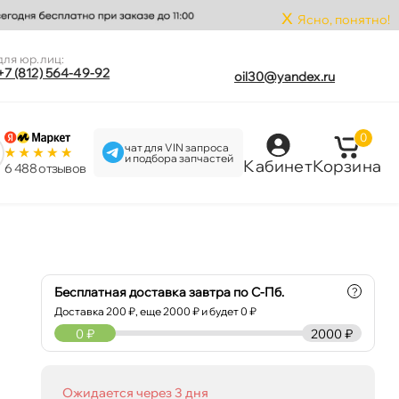
x
Ясно, понятно!
для юр.лиц:
+7 (812) 564-49-92
oil30@yandex.ru
0
чат для VIN запроса
и подбора запчастей
Кабинет
Корзина
6 488 отзыво
Бесплатная доставка завтра по С-Пб.
?
Доставка
200
₽, еще
2000
₽ и будет 0 ₽
0
₽
2000 ₽
Ожидается через 3 дня