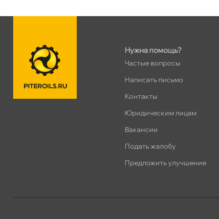
н. Обводного канала 115
0 ш
Пн–Вс
10:00 – 21:00
Сегодня, бесплатно
Нужна помощь?
пр.Науки 10к1 (2 этаж)
0 ш
Частые вопросы
ПН–ВС
10:00 – 21:00
Написать письмо
Сегодня, бесплатно
Контакты
Юридическим лицам
Ленинский пр. 92 к.1
0 ш
ПН–ВС
10:00 – 21:00
акансии
Сегодня, бесплатно
Подать жалобу
Предложить улучшение
Дунайский 27к1Б
0 ш
ПН–ВС
10:00 – 21:00
Сегодня, бесплатно