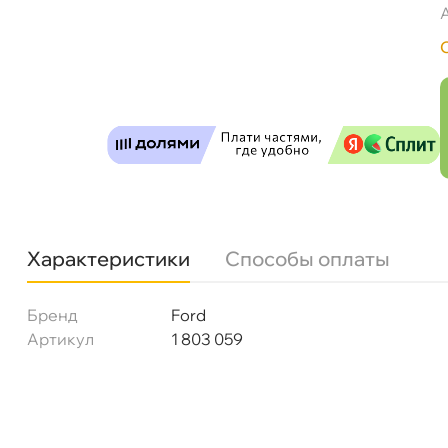
Фильтр воздушный FORD 1803059
Бесплатная
Завт
Самовывоз
Сегод
ул. Салова, д. 30
0 ш
Характеристики
Способы оплаты
Пн-Пт
09.30 - 19.00
Сб-Вс
10.00 - 19.00
Сегодня, бесплатно
Бренд
Ford
Артикул
1 803 059
Богатырский пр. 12
0 ш
Пн–Вс
10:00 – 21:00
Сегодня, бесплатно