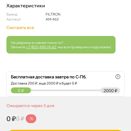
Характеристики
Бренд
FILTRON
Артикул
AM 463
Смотреть все
Не уверены в совместимости?
Звоните
+7 (812) 490-74-62
, мы все проверим и подскажем!
Бесплатная доставка завтра по С-Пб.
?
Доставка
200
₽, еще
2000
₽ и будет 0 ₽
0
₽
2000 ₽
Ожидается через 3 дня
0 ₽
0 ₽
-%