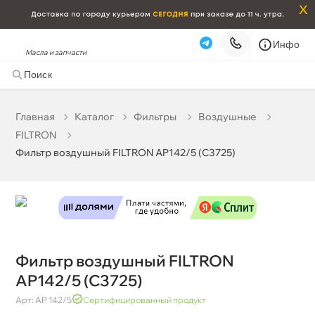
x
Инфо
Масла и запчасти
Фильтр воздушный FILTRON AP142/5 (C3725)
1 283 ₽
корзину
1 350 ₽
Главная
Катало
Фильтры
оздушные
FILTRON
Бесплатная
Сегодня, 08.08 (при заказе от 2000₽)
Фильтр воздушный FILTRON AP142/5 (C3725)
Срочная за 2 ч – 399 ₽
Сегодня, 08.08
Самовывоз
Сегодня
Карта
Список
Фильтр воздушный FILTRON
AP142/5 (C3725)
Арт: AP 142/5
Сертифицированный продукт