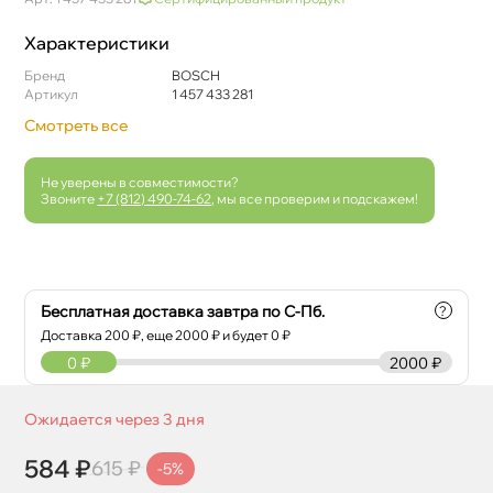
Характеристики
Бренд
BOSCH
Артикул
1 457 433 281
Смотреть все
Не уверены в совместимости?
Звоните
+7 (812) 490-74-62
, мы все проверим и подскажем!
Бесплатная доставка завтра по С-Пб.
?
Доставка
200
₽, еще
2000
₽ и будет 0 ₽
0
₽
2000 ₽
Ожидается через 3 дня
584 ₽
615 ₽
-5%