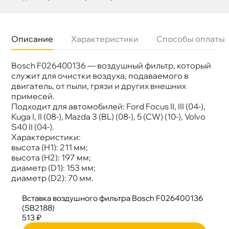
Описание
Характеристики
Способы оплаты
Bosch F026400136 — воздушный фильтр, который
Бренд
BOSCH
Артикул
F 026 400 136
служит для очистки воздуха, подаваемого
двигатель, от пыли, грязи и других внешних
примесей.
Подходит для автомобилей: Ford Focus II, III (04-),
Kuga I, II (08-), Mazda 3 (BL) (08-), 5 (CW) (10-), Volvo
S40 II (04-).
Характеристики:
ысота (H1): 211 мм;
ысота (H2): 197 мм;
диаметр (D1): 153 мм;
диаметр (D2): 70 мм.
ставка воздушного фильтра Bosch F026400136
(SB2188)
513 ₽