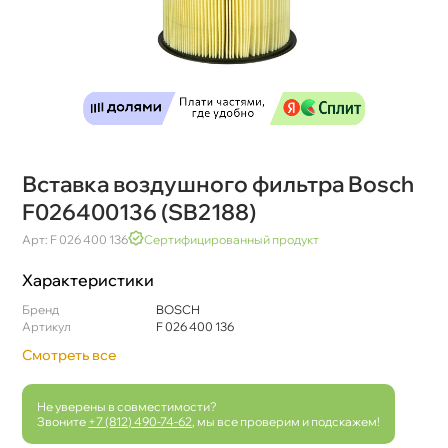
ставка воздушного фильтра Bosch
F026400136 (SB2188)
Арт: F 026 400 136
Сертифицированный продукт
Характеристики
Бренд
BOSCH
Артикул
F 026 400 136
Смотреть все
Не уверены в совместимости?
Звоните
+7 (812) 490-74-62
, мы все проверим и подскажем!