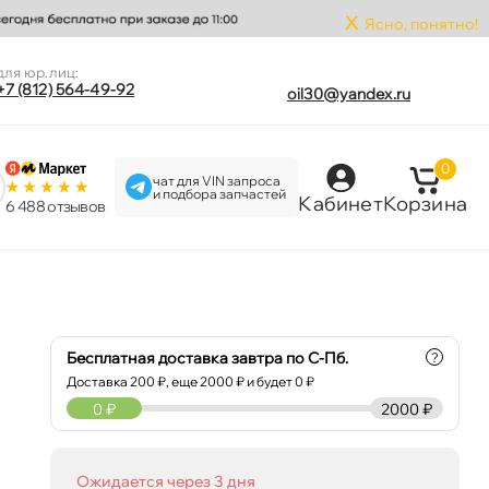
x
Ясно, понятно!
для юр.лиц:
+7 (812) 564-49-92
oil30@yandex.ru
0
чат для VIN запроса
и подбора запчастей
Кабинет
Корзина
6 488 отзыво
Бесплатная доставка завтра по С-Пб.
?
Доставка
200
₽, еще
2000
₽ и будет 0 ₽
0
₽
2000 ₽
Ожидается через 3 дня