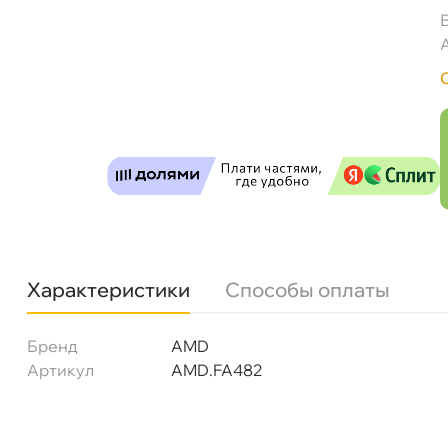
Фильтр воздушный AMD.FA482 (C25004)
Бесплатная
Завтр
Самовывоз
Сегод
ул. Салова, д. 30
0 ш
Характеристики
Способы оплаты
Пн-Пт
09.30 - 19.00
Сб-Вс
10.00 - 19.00
Сегодня, бесплатно
Бренд
AMD
Артикул
AMD.FA482
Богатырский пр. 12
0 ш
Пн–Вс
10:00 – 21:00
Сегодня, бесплатно