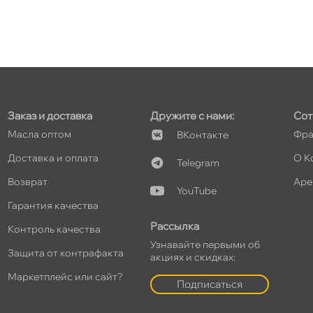
т
т
Заказ и доставка
Дружите с нами:
Сот
Масла оптом
Фра
Контакте
Доставка и оплата
О К
Telegram
озврат
Аре
т
YouTube
Гарантия качества
Рассылка
Контроль качества
Узнавайте первыми о
Защита от контрафакта
акциях и скидках:
т
Маркетплейс или сайт?
Подписаться