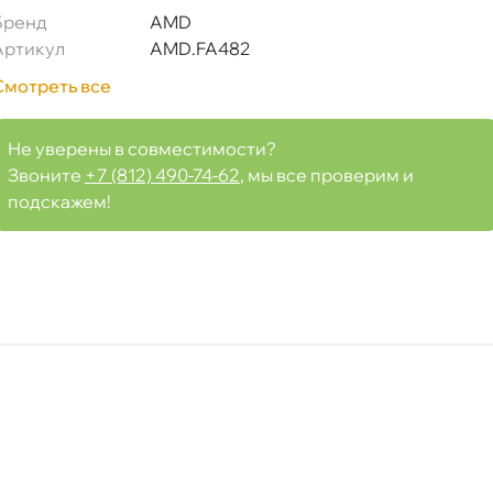
Бренд
AMD
Артикул
AMD.FA482
Смотреть все
Не уверены в совместимости?
Срочная за 2 ч – 399 ₽
а, 06.08 (при заказе от 2000₽)
Звоните
+7 (812) 490-74-62
, мы все проверим и
подскажем!
ня
т
т