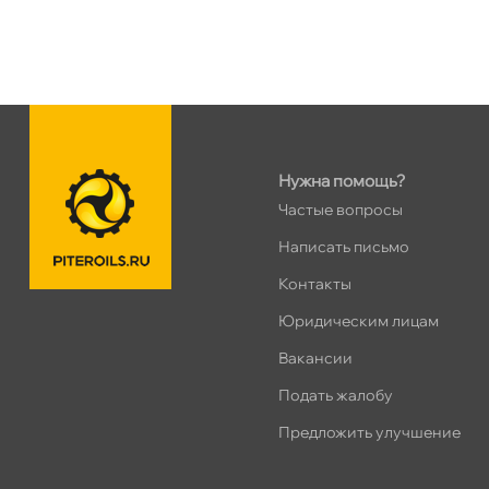
н. Обводного канала 115
0 ш
Пн–Вс
10:00 – 21:00
Сегодня, бесплатно
пр.Науки 10к1 (2 этаж)
0 ш
Нужна помощь?
ПН–ВС
10:00 – 21:00
Частые вопросы
Сегодня, бесплатно
Написать письмо
Контакты
Ленинский пр. 92 к.1
0 ш
ПН–ВС
10:00 – 21:00
Юридическим лицам
Сегодня, бесплатно
акансии
Подать жалобу
Дунайский 27к1Б
0 ш
Предложить улучшение
ПН–ВС
10:00 – 21:00
Сегодня, бесплатно