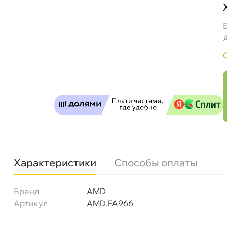
AMD Фильтр воздушный AMDFA966 (GB95159, 
Бесплатная
Завт
Самовывоз
Сегод
ул. Салова, д. 30
0 ш
Пн-Пт
09.30 - 19.00
Сб-Вс
10.00 - 19.00
Характеристики
Способы оплаты
Сегодня, бесплатно
Бренд
AMD
Богатырский пр. 12
0 ш
Артикул
AMD.FA966
Пн–Вс
10:00 – 21:00
Сегодня, бесплатно