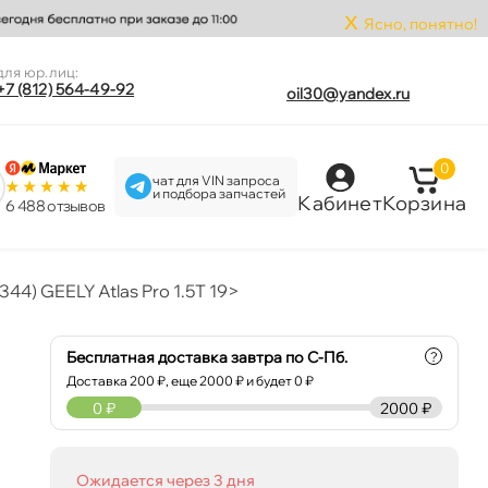
x
Ясно, понятно!
для юр.лиц:
+7 (812) 564-49-92
oil30@yandex.ru
0
чат для VIN запроса
и подбора запчастей
Кабинет
Корзина
6 488 отзыво
) GEELY Atlas Pro 1.5T 19>
Бесплатная доставка завтра по С-Пб.
?
Доставка
200
₽, еще
2000
₽ и будет 0 ₽
0
₽
2000 ₽
Ожидается через 3 дня