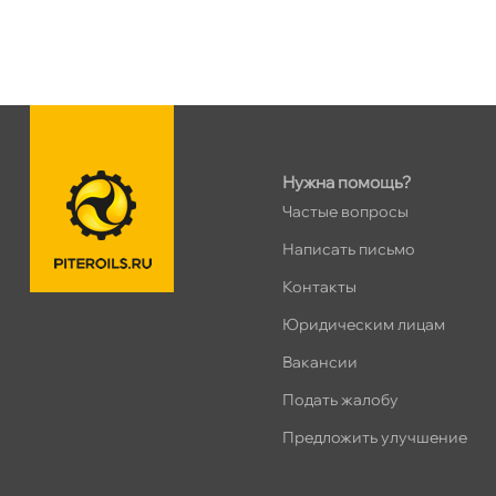
н. Обводного канала 115
0 ш
Пн–Вс
10:00 – 21:00
Сегодня, бесплатно
пр.Науки 10к1 (2 этаж)
0 ш
Нужна помощь?
ПН–ВС
10:00 – 21:00
Частые вопросы
Сегодня, бесплатно
Написать письмо
Контакты
Ленинский пр. 92 к.1
0 ш
ПН–ВС
10:00 – 21:00
Юридическим лицам
Сегодня, бесплатно
акансии
Подать жалобу
Дунайский 27к1Б
0 ш
Предложить улучшение
ПН–ВС
10:00 – 21:00
Сегодня, бесплатно