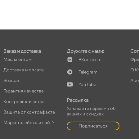
т
т
Заказ и доставка
Дружите с нами:
Сот
Масла оптом
Фра
Контакте
Доставка и оплата
О К
Telegram
озврат
Аре
т
YouTube
Гарантия качества
Рассылка
Контроль качества
Узнавайте первыми о
Защита от контрафакта
акциях и скидках:
т
Маркетплейс или сайт?
Подписаться