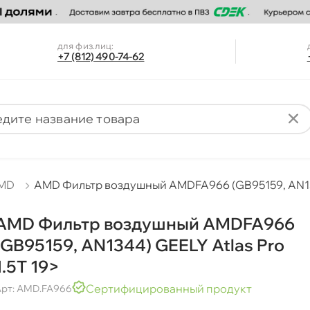
для физ.лиц:
+7 (812) 490-74-62
MD
AMD Фильтр воздушный AMDFA966 (GB95159, AN1344
AMD Фильтр воздушный AMDFA966
(GB95159, AN1344) GEELY Atlas Pro
1.5T 19>
Сертифицированный продукт
рт: AMD.FA966