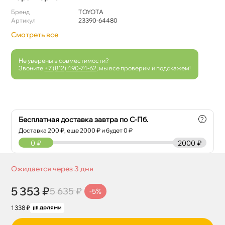
Бренд
TOYOTA
Артикул
23390-64480
Смотреть все
Не уверены в совместимости?
Звоните
+7 (812) 490-74-62
, мы все проверим и подскажем!
Бесплатная доставка завтра по С-Пб.
?
Доставка
200
₽, еще
2000
₽ и будет 0 ₽
0
₽
2000 ₽
Ожидается через 3 дня
5 353 ₽
5 635 ₽
-5%
1 338 ₽