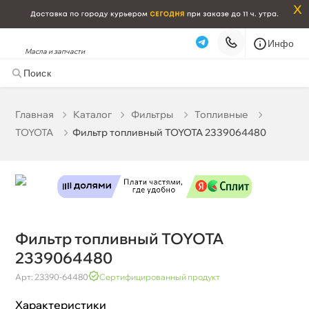
x
Инфо
Масла и запчасти
Фильтр топливный TOYOTA 2339064480
5 353 ₽
корзину
5 635 ₽
Главная
Катало
Фильтры
Топливные
TOYOTA
Фильтр топливный TOYOTA 2339064480
Бесплатная
Завтра, 06.08 (при заказе от 2000₽)
Срочная за 2 ч – 399 ₽
Сегодня, 06.08
Самовывоз
Сегодня
Карта
Список
Фильтр топливный TOYOTA
2339064480
Арт: 23390-64480
Сертифицированный продукт
Характеристики