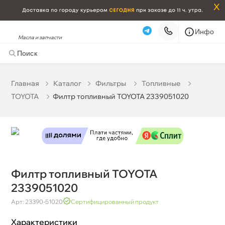
x
Инфо
Масла и запчасти
Филтр топливный TOYOTA 2339051020
1 781 ₽
корзину
1 875 ₽
Главная
Катало
Фильтры
Топливные
TOYOTA
Филтр топливный TOYOTA 2339051020
Бесплатная
Сегодня, 09.08 (при заказе от 2000₽)
Срочная за 2 ч – 399 ₽
Сегодня, 09.08
Самовывоз
Сегодня
Карта
Список
Филтр топливный TOYOTA
2339051020
Арт: 23390-51020
Сертифицированный продукт
Характеристики