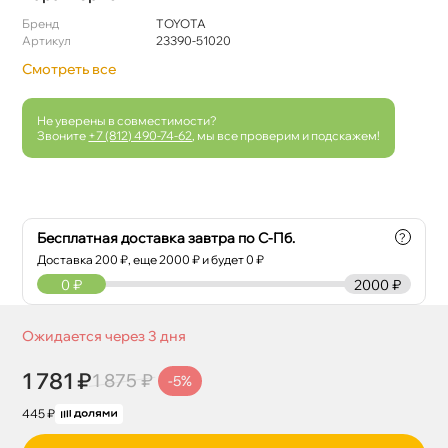
Бренд
TOYOTA
Артикул
23390-51020
Смотреть все
Не уверены в совместимости?
Звоните
+7 (812) 490-74-62
, мы все проверим и подскажем!
Бесплатная доставка завтра по С-Пб.
?
Доставка
200
₽, еще
2000
₽ и будет 0 ₽
0
₽
2000 ₽
Ожидается через 3 дня
1 781 ₽
1 875 ₽
-5%
445 ₽