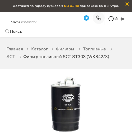
x
Инфо
Масла и запчасти
Фильтр топливный SCT ST303 (WK842/3)
684 ₽
корзину
720 ₽
Главная
Катало
Фильтры
Топливные
SCT
Фильтр топливный SCT ST303 (WK842/3)
Бесплатная
Сегодня, 07.08 (при заказе от 2000₽)
Срочная за 2 ч – 399 ₽
Сегодня, 07.08
Самовывоз
Сегодня
Карта
Список