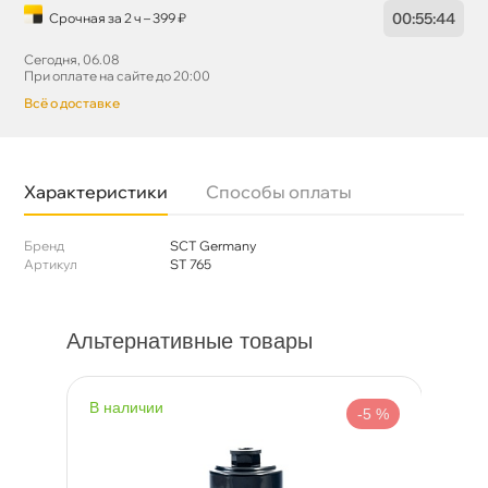
00
:
55
:
44
Срочная за 2 ч – 399 ₽
Сегодня, 06.08
При оплате на сайте до 20:00
сё о доставке
Характеристики
Способы оплаты
Бренд
SCT Germany
Артикул
ST 765
Альтернативные товары
наличии
н
%
-5 %