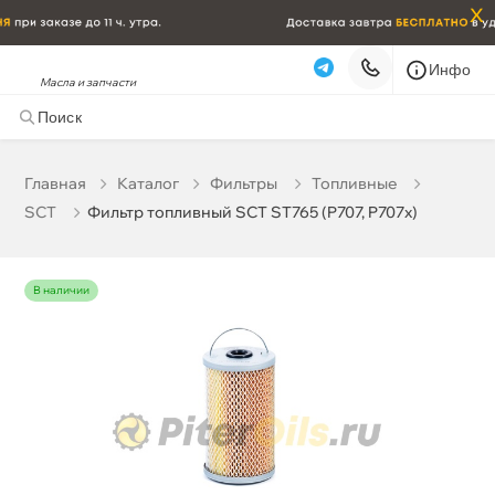
x
Инфо
Масла и запчасти
Фильтр топливный SCT ST765 (P707, P707x)
105 ₽
корзину
110 ₽
Главная
Катало
Фильтры
Топливные
SCT
Фильтр топливный SCT ST765 (P707, P707x)
Бесплатная
Завтра, 07.08 (при заказе от 2000₽)
Срочная за 2 ч – 399 ₽
Сегодня, 06.08
наличии
Самовывоз
Сегодня
Карта
Список