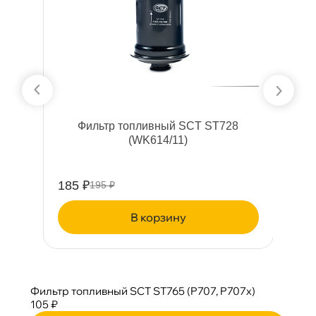
Фильтр топливный SCT ST728
4/
(WK614/11)
185 ₽
6
195 ₽
корзину
Фильтр топливный SCT ST765 (P707, P707x)
105 ₽