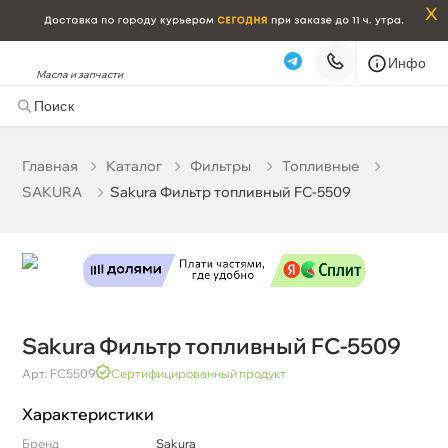
x
Инфо
Масла и запчасти
Sakura Фильтр топливный FC-5509
0 ₽
корзину
0 ₽
Главная
Катало
Фильтры
Топливные
SAKURA
Sakura Фильтр топливный FC-5509
Бесплатная
Сегодня, 09.08 (при заказе от 2000₽)
Срочная за 2 ч – 399 ₽
Сегодня, 09.08
Самовывоз
Сегодня
Карта
Список
Sakura Фильтр топливный FC-5509
Арт: FC5509
Сертифицированный продукт
Характеристики
Бренд
Sakura