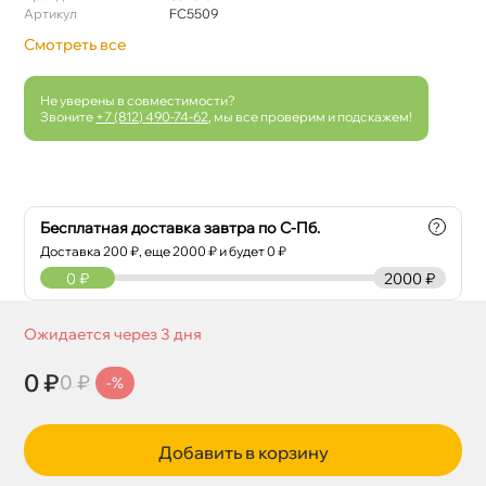
Артикул
FC5509
Смотреть все
Не уверены в совместимости?
Звоните
+7 (812) 490-74-62
, мы все проверим и подскажем!
Бесплатная доставка завтра по С-Пб.
?
Доставка
200
₽, еще
2000
₽ и будет 0 ₽
0
₽
2000 ₽
Ожидается через 3 дня
0 ₽
0 ₽
-%
Добавить в корзину