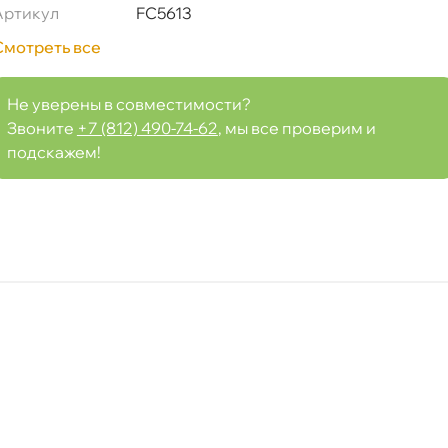
Артикул
FC5613
Смотреть все
Не уверены в совместимости?
Звоните
+7 (812) 490-74-62
, мы все проверим и
подскажем!
Срочная за 2 ч – 399 ₽
ра, 07.08 (при заказе от 2000₽)
ня
т
т