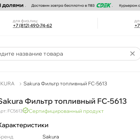
для физ.лиц:
дл
+7 (812) 490-74-62
+7
AKURA
Sakura Фильтр топливный FC-5613
Sakura Фильтр топливный FC-5613
Сертифицированный продукт
рт: FC5613
Характеристики
Бренд
Sakura