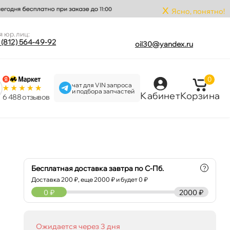
x
Ясно, понятно!
я юр.лиц:
 (812) 564-49-92
oil30@yandex.ru
0
чат для VIN запроса
и подбора запчастей
Кабинет
Корзина
6 488 отзыво
Бесплатная доставка завтра по С-Пб.
?
Доставка
200
₽, еще
2000
₽ и будет 0 ₽
0
₽
2000 ₽
Ожидается через 3 дня