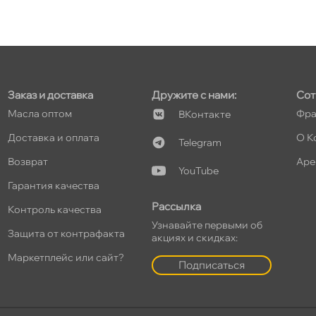
т
Заказ и доставка
Дружите с нами:
Сот
Масла оптом
Фра
Контакте
Доставка и оплата
О К
т
Telegram
озврат
Аре
YouTube
Гарантия качества
Рассылка
Контроль качества
т
Узнавайте первыми о
Защита от контрафакта
акциях и скидках:
Маркетплейс или сайт?
Подписаться
т