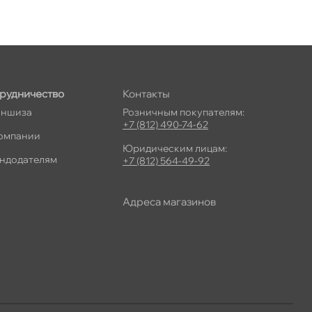
рудничество
Контакты
ншиза
Розничным покупателям:
+7 (812) 490-74-62
омпании
Юридическим лицам:
ндодателям
+7 (812) 564-49-92
Адреса магазино