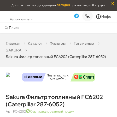
x
Инфо
Масла и запчасти
Sakura Фильтр топливный FC6202 (Caterpillar 287-
6052)
798 ₽
корзину
840 ₽
Главная
Катало
Фильтры
Топливные
SAKURA
Бесплатная
Сегодня, 09.08 (при заказе от 2000₽)
Sakura Фильтр топливный FC6202 (Caterpillar 287-6052)
Срочная за 2 ч – 399 ₽
Сегодня, 09.08
Самовывоз
Сегодня
Карта
Список
Sakura Фильтр топливный FC6202
(Caterpillar 287-6052)
Арт: FC-6202
Сертифицированный продукт