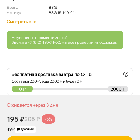
Бренд
BSG
Артикул
BSG 15-140-014
Смотреть все
Не уверены в совместимости?
Звоните
+7 (812) 490-74-62
, мы все проверим и подскажем!
Бесплатная доставка завтра по С-Пб.
?
Доставка
200
₽, еще
2000
₽ и будет 0 ₽
0
₽
2000 ₽
Ожидается через 3 дня
195 ₽
205 ₽
-5%
49 ₽