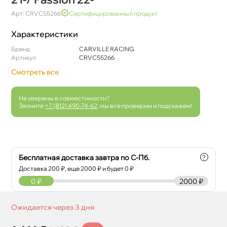
Арт: CRVC55266
Сертифицированный продукт
Характеристики
Бренд
CARVILLE RACING
Артикул
CRVC55266
Смотреть все
Не уверены в совместимости?
Звоните
+7 (812) 490-74-62
, мы все проверим и подскажем!
Бесплатная доставка завтра по С-Пб.
?
Доставка
200
₽, еще
2000
₽ и будет 0 ₽
0
₽
2000 ₽
Ожидается через 3 дня