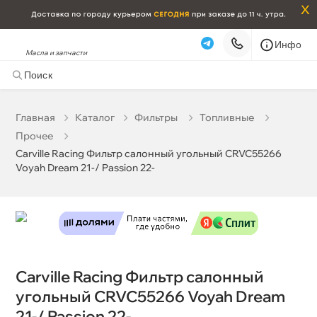
x
Инфо
Масла и запчасти
Carville Racing Фильтр салонный угольный CRVC55266
Voyah Dream 21-/ Passion 22-
1 416 ₽
корзину
1 490 ₽
Главная
Катало
Фильтры
Топливные
Прочее
Бесплатная
Завтра, 09.08 (при заказе от 2000₽)
Carville Racing Фильтр салонный угольный CRVC55266
Voyah Dream 21-/ Passion 22-
Срочная за 2 ч – 399 ₽
Сегодня, 09.08
Самовывоз
Сегодня
Карта
Список
Carville Racing Фильтр салонный
угольный CRVC55266 Voyah Dream
21-/ Passion 22-