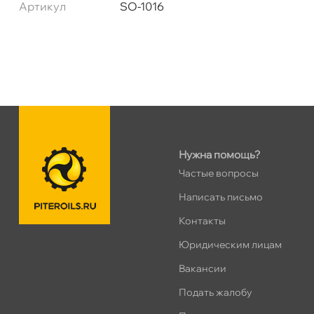
Артикул
SO-1016
Сегодня, бесплатно
н. Обводного канала 115
0 ш
Пн–Вс
10:00 – 21:00
Сегодня, бесплатно
пр.Науки 10к1 (2 этаж)
0 ш
ПН–ВС
10:00 – 21:00
Нужна помощь?
Сегодня, бесплатно
Частые вопросы
Написать письмо
Ленинский пр. 92 к.1
0 ш
Контакты
ПН–ВС
10:00 – 21:00
Сегодня, бесплатно
Юридическим лицам
акансии
Дунайский 27к1Б
0 ш
Подать жалобу
ПН–ВС
10:00 – 21:00