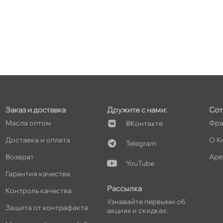
т
т
Заказ и доставка
Дружите с нами:
Сот
Масла оптом
Фра
Контакте
Доставка и оплата
О К
Telegram
т
озврат
Аре
YouTube
Гарантия качества
Рассылка
Контроль качества
Узнавайте первыми о
т
Защита от контрафакта
акциях и скидках: