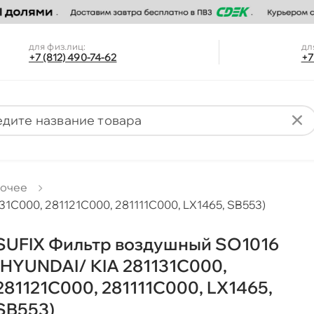
для физ.лиц:
дл
+7 (812) 490-74-62
+7
очее
1C000, 281121C000, 281111C000, LX1465, SB553)
SUFIX Фильтр воздушный SO1016
(HYUNDAI/ KIA 281131C000,
281121C000, 281111C000, LX1465,
SB553)