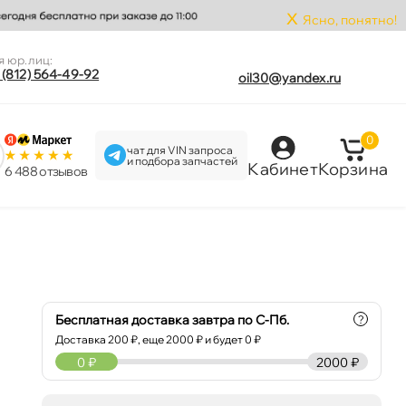
x
Ясно, понятно!
я юр.лиц:
 (812) 564-49-92
oil30@yandex.ru
0
чат для VIN запроса
и подбора запчастей
Кабинет
Корзина
6 488 отзыво
Бесплатная доставка завтра по С-Пб.
?
Доставка
200
₽, еще
2000
₽ и будет 0 ₽
0
₽
2000 ₽