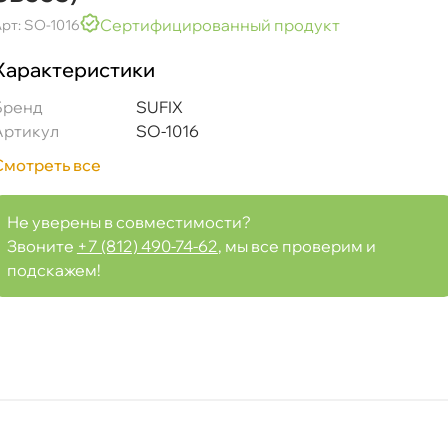
Сертифицированный продукт
рт: SO-1016
Характеристики
IA 281131C000, 281121C000, 281111C000, LX1465, SB553
Бренд
SUFIX
Артикул
SO-1016
Смотреть все
Срочная за 2 ч – 399 ₽
ра, 07.08 (при заказе от 2000₽)
Не уверены в совместимости?
Звоните
+7 (812) 490-74-62
, мы все проверим и
ня
подскажем!
т
т