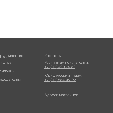
рудничество
Контакты
ншиза
Розничным покупателям:
+7 (812) 490-74-62
омпании
Юридическим лицам:
ндодателям
+7 (812) 564-49-92
Адреса магазино