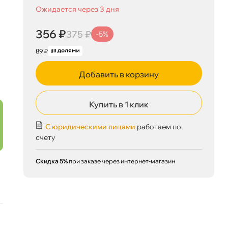
Ожидается через 3 дня
356 ₽
375 ₽
356 ₽
)
корзину
-5%
375 ₽
89 ₽
Добавить в корзину
Сегодня, 07.08
Купить в 1 клик
С юридическими лицами
работаем по
счету
Скидка 5%
при заказе через интернет-магазин