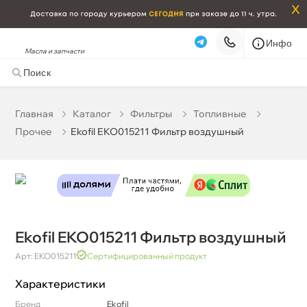
x
Инфо
Масла и запчасти
Ekofil EKO015211 Фильтр воздушный
0 ₽
корзину
0 ₽
Главная
Катало
Фильтры
Топливные
Прочее
Ekofil EKO015211 Фильтр воздушный
Бесплатная
Сегодня, 09.08 (при заказе от 2000₽)
Срочная за 2 ч – 399 ₽
Сегодня, 09.08
Самовывоз
Сегодня
Карта
Список
Ekofil EKO015211 Фильтр воздушный
Арт: EKO015211
Сертифицированный продукт
Характеристики
Бренд
Ekofil