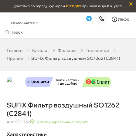
x
Инфо
Масла и запчасти
SUFIX Фильтр воздушный SO1262 (C2841)
432 ₽
корзину
455 ₽
Главная
Катало
Фильтры
Топливные
Прочее
SUFIX Фильтр воздушный SO1262 (C2841)
Бесплатная
Завтра, 09.08 (при заказе от 2000₽)
Срочная за 2 ч – 399 ₽
Сегодня, 09.08
Самовывоз
Сегодня
Карта
Список
SUFIX Фильтр воздушный SO1262
(C2841)
Арт: SO-1262
Сертифицированный продукт
Характеристики