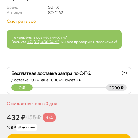
Бренд
SUFIX
Артикул
SO-1262
Смотреть все
Не уверены в совместимости?
Звоните
+7 (812) 490-74-62
, мы все проверим и подскажем!
Бесплатная доставка завтра по С-Пб.
?
Доставка
200
₽, еще
2000
₽ и будет 0 ₽
0
₽
2000 ₽
Ожидается через 3 дня
432 ₽
455 ₽
-5%
108 ₽