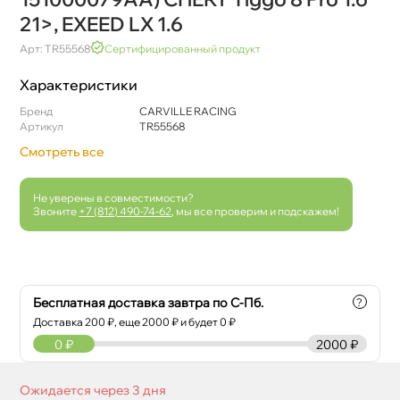
21>, EXEED LX 1.6
Арт: TR55568
Сертифицированный продукт
Характеристики
Бренд
CARVILLE RACING
Артикул
TR55568
Смотреть все
Не уверены в совместимости?
Звоните
+7 (812) 490-74-62
, мы все проверим и подскажем!
Бесплатная доставка завтра по С-Пб.
?
Доставка
200
₽, еще
2000
₽ и будет 0 ₽
0
₽
2000 ₽
Ожидается через 3 дня