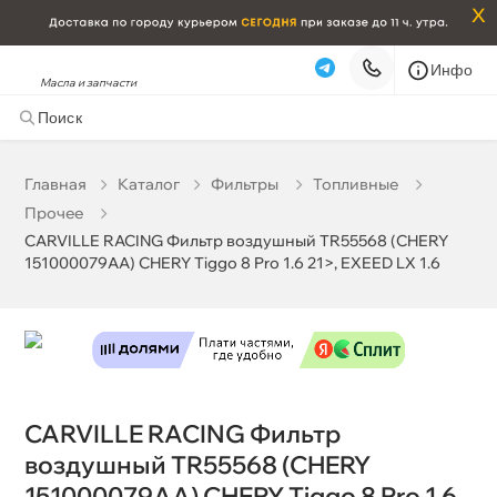
x
Инфо
Масла и запчасти
CARVILLE RACING Фильтр воздушный TR55568 (CHERY
151000079AA) CHERY Tiggo 8 Pro 1.6 21>, EXEED LX 1.6
751 ₽
корзину
790 ₽
Главная
Катало
Фильтры
Топливные
Прочее
Бесплатная
Завтра, 07.08 (при заказе от 2000₽)
CARVILLE RACING Фильтр воздушный TR55568 (CHERY
151000079AA) CHERY Tiggo 8 Pro 1.6 21>, EXEED LX 1.6
Срочная за 2 ч – 399 ₽
Сегодня, 07.08
Самовывоз
Сегодня
Карта
Список
CARVILLE RACING Фильтр
оздушный TR55568 (CHERY
151000079AA) CHERY Tiggo 8 Pro 1.6