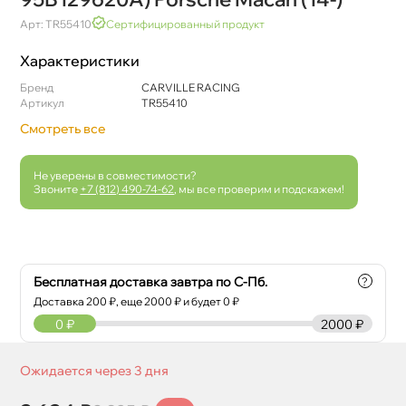
Арт: TR55410
Сертифицированный продукт
Характеристики
Бренд
CARVILLE RACING
Артикул
TR55410
Смотреть все
Не уверены в совместимости?
Звоните
+7 (812) 490-74-62
, мы все проверим и подскажем!
Бесплатная доставка завтра по С-Пб.
?
Доставка
200
₽, еще
2000
₽ и будет 0 ₽
0
₽
2000 ₽
Ожидается через 3 дня