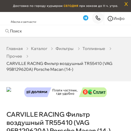
x
Инфо
Масла и запчасти
CARVILLE RACING Фильтр воздушный TR55410 (VAG
95B129620A) Porsche Macan (14-)
3 634 ₽
корзину
3 825 ₽
Главная
Катало
Фильтры
Топливные
Прочее
Бесплатная
Сегодня, 07.08 (при заказе от 2000₽)
CARVILLE RACING Фильтр воздушный TR55410 (VAG
95B129620A) Porsche Macan (14-)
Срочная за 2 ч – 399 ₽
Сегодня, 07.08
Самовывоз
Сегодня
Карта
Список
CARVILLE RACING Фильтр
оздушный TR55410 (VAG
95B129620A) Porsche Macan (14-)