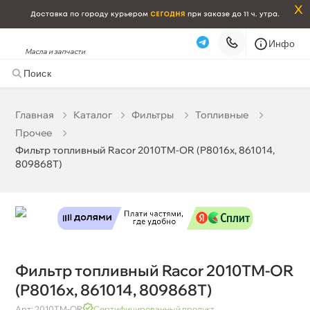
x
Инфо
Масла и запчасти
Фильтр топливный Racor 2010TM-OR (P8016x, 861014,
809868T)
1 900 ₽
корзину
2 000 ₽
Главная
Катало
Фильтры
Топливные
Прочее
Бесплатная
Сегодня, 09.08 (при заказе от 2000₽)
Фильтр топливный Racor 2010TM-OR (P8016x, 861014,
809868T)
Срочная за 2 ч – 399 ₽
Сегодня, 09.08
Самовывоз
Сегодня
Карта
Список
Фильтр топливный Racor 2010TM-OR
(P8016x, 861014, 809868T)
Арт: 2010TM-OR
Сертифицированный продукт