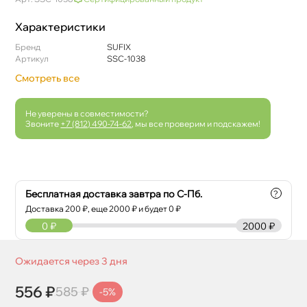
Характеристики
Бренд
SUFIX
Артикул
SSC-1038
Смотреть все
Не уверены в совместимости?
Звоните
+7 (812) 490-74-62
, мы все проверим и подскажем!
Бесплатная доставка завтра по С-Пб.
?
Доставка
200
₽, еще
2000
₽ и будет 0 ₽
0
₽
2000 ₽
Ожидается через 3 дня
556 ₽
585 ₽
-5%