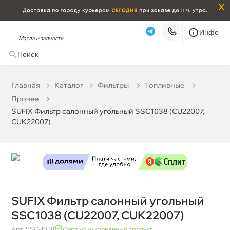
x
Инфо
Масла и запчасти
SUFIX Фильтр салонный угольный SSC1038 (CU22007,
CUK22007)
556 ₽
корзину
585 ₽
Главная
Катало
Фильтры
Топливные
Прочее
Бесплатная
Сегодня, 09.08 (при заказе от 2000₽)
SUFIX Фильтр салонный угольный SSC1038 (CU22007,
CUK22007)
Срочная за 2 ч – 399 ₽
Сегодня, 09.08
Самовывоз
Сегодня
Карта
Список
SUFIX Фильтр салонный угольный
SSC1038 (CU22007, CUK22007)
Арт: SSC-1038
Сертифицированный продукт