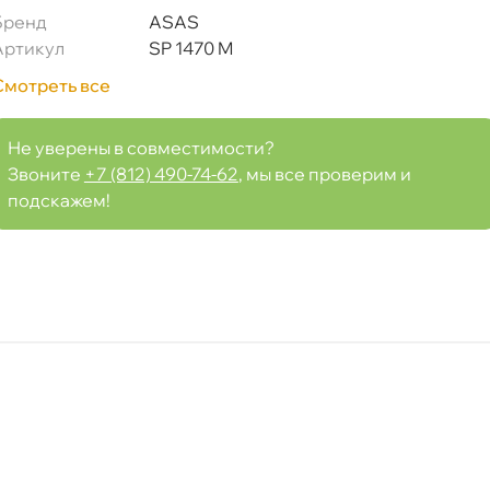
Бренд
ASAS
P1470M (WK950/19)
Артикул
SP 1470 M
Смотреть все
Не уверены в совместимости?
Срочная за 2 ч – 399 ₽
а, 09.08 (при заказе от 2000₽)
Звоните
+7 (812) 490-74-62
, мы все проверим и
подскажем!
ня
т
т