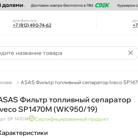
для физ.лиц:
дл
+7 (812) 490-74-62
+7
очее
ASAS Фильтр топливный сепаратор Iveco SP14
ASAS Фильтр топливный сепаратор
Iveco SP1470M (WK950/19)
Сертифицированный продукт
рт: SP 1470 M
Характеристики