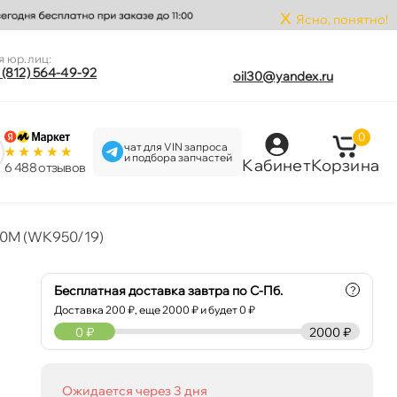
x
Ясно, понятно!
я юр.лиц:
 (812) 564-49-92
oil30@yandex.ru
0
чат для VIN запроса
и подбора запчастей
Кабинет
Корзина
6 488 отзыво
70M (WK950/19)
Бесплатная доставка завтра по С-Пб.
?
Доставка
200
₽, еще
2000
₽ и будет 0 ₽
0
₽
2000 ₽
Ожидается через 3 дня