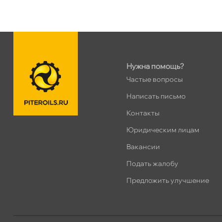
н. Обводного канала 115
0 ш
Пн–Вс
10:00 – 21:00
Сегодня, бесплатно
Нужна помощь?
пр.Науки 10к1 (2 этаж)
0 ш
Частые вопросы
ПН–ВС
10:00 – 21:00
Сегодня, бесплатно
Написать письмо
Контакты
Ленинский пр. 92 к.1
0 ш
Юридическим лицам
ПН–ВС
10:00 – 21:00
акансии
Сегодня, бесплатно
Подать жалобу
Дунайский 27к1Б
0 ш
Предложить улучшение
ПН–ВС
10:00 – 21:00
Сегодня, бесплатно