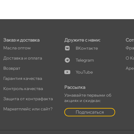
т
Заказ и доставка
Дружите с нами:
Сот
т
Масла оптом
Фра
Контакте
Доставка и оплата
О К
Telegram
озврат
Аре
YouTube
т
Гарантия качества
Рассылка
Контроль качества
Узнавайте первыми о
Защита от контрафакта
акциях и скидках:
т
Маркетплейс или сайт?
Подписаться