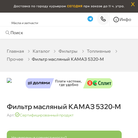
x
Инфо
Масла и запчасти
Фильтр масляный КАМАЗ 5320-М
43 ₽
корзину
45 ₽
Главная
Катало
Фильтры
Топливные
Прочее
Фильтр масляный КАМАЗ 5320-М
Бесплатная
Завтра, 07.08 (при заказе от 2000₽)
Срочная за 2 ч – 399 ₽
Сегодня, 07.08
Самовывоз
Сегодня
Карта
Список
Фильтр масляный КАМАЗ 5320-М
Арт:
Сертифицированный продукт
Не уверены в совместимости?