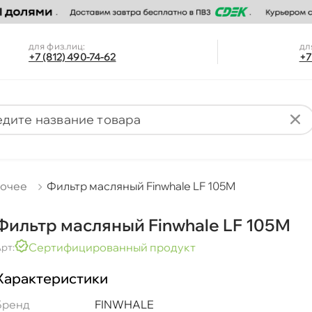
для физ.лиц:
дл
+7 (812) 490-74-62
+7
очее
Фильтр масляный Finwhale LF 105M
Фильтр масляный Finwhale LF 105M
Сертифицированный продукт
рт:
Характеристики
Бренд
FINWHALE