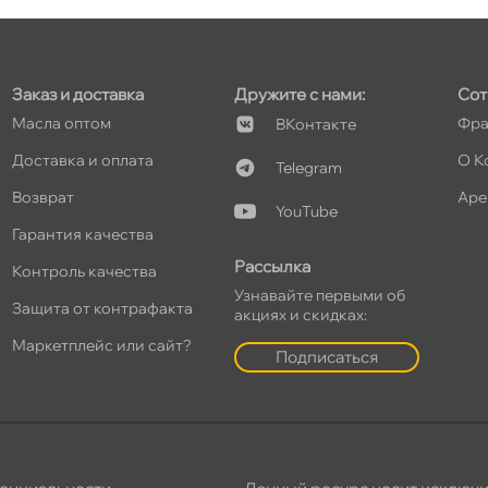
т
Заказ и доставка
Дружите с нами:
Сот
Масла оптом
Фра
Контакте
Доставка и оплата
О К
Telegram
т
озврат
Аре
YouTube
Гарантия качества
Рассылка
Контроль качества
Узнавайте первыми о
Защита от контрафакта
т
акциях и скидках:
Маркетплейс или сайт?
Подписаться
т