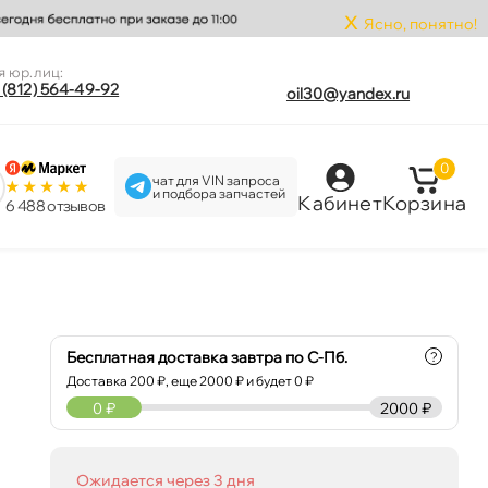
x
Ясно, понятно!
я юр.лиц:
 (812) 564-49-92
oil30@yandex.ru
0
чат для VIN запроса
и подбора запчастей
Кабинет
Корзина
6 488 отзыво
Бесплатная доставка завтра по С-Пб.
?
Доставка
200
₽, еще
2000
₽ и будет 0 ₽
0
₽
2000 ₽
Ожидается через 3 дня