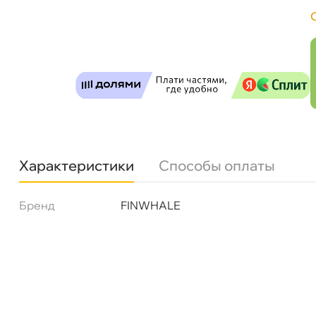
Фильтр масляный Finwhale LF 105M
Бесплатная
Завтр
Характеристики
Способы оплаты
Самовывоз
Сегод
Бренд
FINWHALE
ул. Салова, д. 30
0 ш
Пн-Пт
09.30 - 19.00
Сб-Вс
10.00 - 19.00
Сегодня, бесплатно
Богатырский пр. 12
0 ш
Пн–Вс
10:00 – 21:00