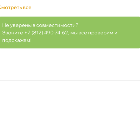
Смотреть все
Не уверены в совместимости?
Звоните
+7 (812) 490-74-62
, мы все проверим и
подскажем!
Срочная за 2 ч – 399 ₽
а, 09.08 (при заказе от 2000₽)
ня
т
т