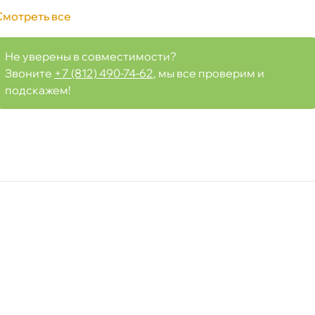
Смотреть все
Не уверены в совместимости?
Звоните
+7 (812) 490-74-62
, мы все проверим и
Срочная за 2 ч – 399 ₽
а, 09.08 (при заказе от 2000₽)
подскажем!
ня
т
т