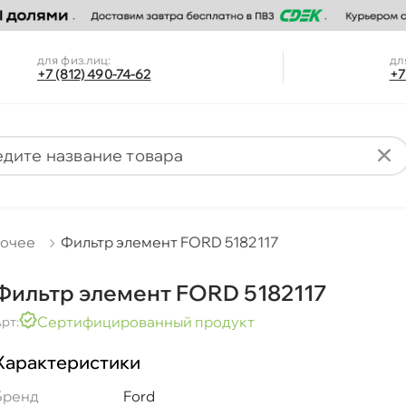
для физ.лиц:
дл
+7 (812) 490-74-62
+7
очее
Фильтр элемент FORD 5182117
Фильтр элемент FORD 5182117
Сертифицированный продукт
рт:
Характеристики
Бренд
Ford