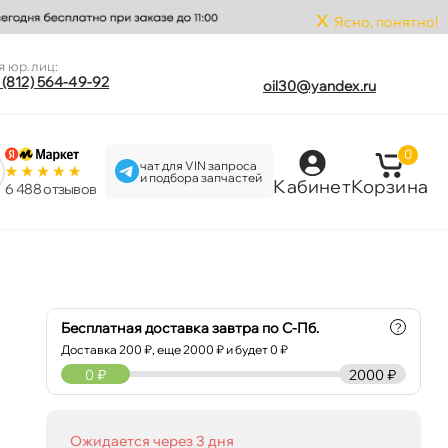
x
Ясно, понятно!
я юр.лиц:
 (812) 564-49-92
oil30@yandex.ru
0
чат для VIN запроса
и подбора запчастей
Кабинет
Корзина
6 488 отзыво
Бесплатная доставка завтра по С-Пб.
?
Доставка
200
₽, еще
2000
₽ и будет 0 ₽
0
₽
2000 ₽
Ожидается через 3 дня