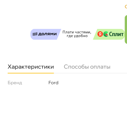
Фильтр элемент FORD 5182117
Бесплатная
Завтр
Самовывоз
Сегод
Характеристики
Способы оплаты
ул. Салова, д. 30
0 ш
Пн-Пт
09.30 - 19.00
Сб-Вс
10.00 - 19.00
Сегодня, бесплатно
Бренд
Ford
Богатырский пр. 12
0 ш
Пн–Вс
10:00 – 21:00
Сегодня, бесплатно