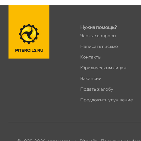
н. Обводного канала 115
0 ш
Пн–Вс
10:00 – 21:00
Сегодня, бесплатно
Нужна помощь?
Частые вопросы
пр.Науки 10к1 (2 этаж)
0 ш
ПН–ВС
10:00 – 21:00
Написать письмо
Сегодня, бесплатно
Контакты
Юридическим лицам
Ленинский пр. 92 к.1
0 ш
акансии
ПН–ВС
10:00 – 21:00
Сегодня, бесплатно
Подать жалобу
Предложить улучшение
Дунайский 27к1Б
0 ш
ПН–ВС
10:00 – 21:00
Сегодня, бесплатно
Таллинское ш. 159 (Лента)
0 ш