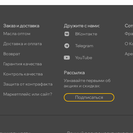
т
Заказ и доставка
Дружите с нами:
Сот
Масла оптом
Фра
Контакте
т
Доставка и оплата
О К
Telegram
озврат
Аре
YouTube
Гарантия качества
т
Рассылка
Контроль качества
Узнавайте первыми о
Защита от контрафакта
акциях и скидках:
Маркетплейс или сайт?
Подписаться
т
т