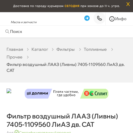
x
Инфо
Масла и запчасти
Фильтр воздушный ЛААЗ (Ливны) 7405-1109560 ЛиАЗ
дв. САТ
0 ₽
корзину
0 ₽
Главная
Катало
Фильтры
Топливные
Прочее
Бесплатная
Завтра, 08.08 (при заказе от 2000₽)
Фильтр воздушный ЛААЗ (Ливны) 7405-1109560 ЛиАЗ дв.
САТ
Срочная за 2 ч – 399 ₽
Сегодня, 08.08
Самовывоз
Сегодня
Карта
Список
Фильтр воздушный ЛААЗ (Ливны)
7405-1109560 ЛиАЗ дв. САТ
Арт:
Сертифицированный продукт