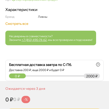
Характеристики
Бренд
Ливны
Смотреть все
Не уверены в совместимости?
Звоните
+7 (812) 490-74-62
, мы все проверим и подскажем!
Бесплатная доставка завтра по С-Пб.
?
Доставка
200
₽, еще
2000
₽ и будет 0 ₽
0
₽
2000 ₽
Ожидается через 3 дня
0 ₽
0 ₽
-%