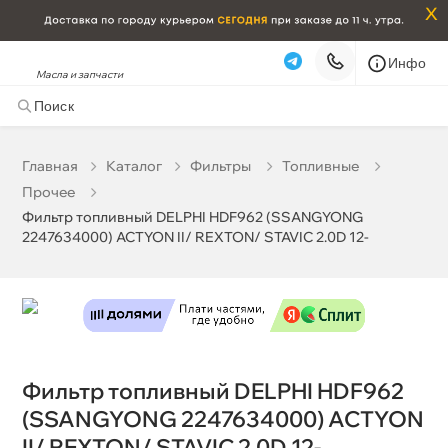
x
Инфо
Масла и запчасти
Фильтр топливный DELPHI HDF962 (SSANGYONG
2247634000) ACTYON II/ REXTON/ STAVIC 2.0D 12-
4 038 ₽
корзину
4 250 ₽
Главная
Катало
Фильтры
Топливные
Прочее
Бесплатная
Завтра, 06.08 (при заказе от 2000₽)
Фильтр топливный DELPHI HDF962 (SSANGYONG
2247634000) ACTYON II/ REXTON/ STAVIC 2.0D 12-
Срочная за 2 ч – 399 ₽
Сегодня, 06.08
Самовывоз
Сегодня
Карта
Список
Фильтр топливный DELPHI HDF962
(SSANGYONG 2247634000) ACTYON
II/ REXTON/ STAVIC 2.0D 12-