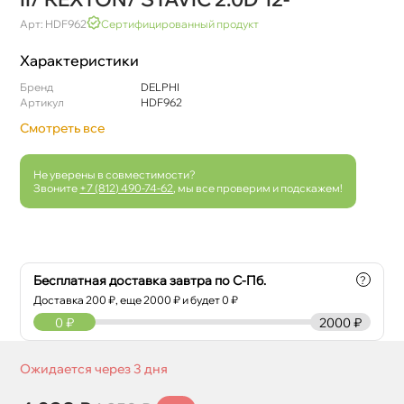
Арт: HDF962
Сертифицированный продукт
Характеристики
Бренд
DELPHI
Артикул
HDF962
Смотреть все
Не уверены в совместимости?
Звоните
+7 (812) 490-74-62
, мы все проверим и подскажем!
Бесплатная доставка завтра по С-Пб.
?
Доставка
200
₽, еще
2000
₽ и будет 0 ₽
0
₽
2000 ₽
Ожидается через 3 дня