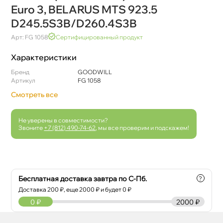
Euro 3, BELARUS MTS 923.5
D245.5S3B/D260.4S3B
Арт: FG 1058
Сертифицированный продукт
Характеристики
Бренд
GOODWILL
Артикул
FG 1058
Смотреть все
Не уверены в совместимости?
Звоните
+7 (812) 490-74-62
, мы все проверим и подскажем!
Бесплатная доставка завтра по С-Пб.
?
Доставка
200
₽, еще
2000
₽ и будет 0 ₽
0
₽
2000 ₽