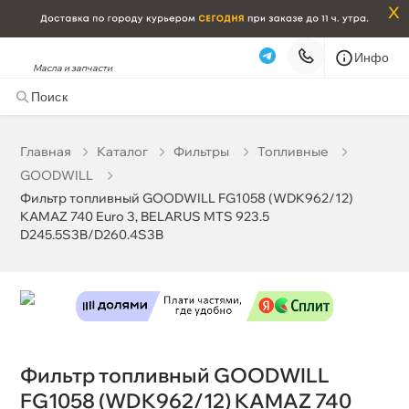
x
Инфо
Фильтр топливный GOODWILL FG1058 (WDK962/12)
Масла и запчасти
KAMAZ 740 Euro 3, BELARUS MTS 923.5
D245.5S3B/D260.4S3B
0 ₽
корзину
0 ₽
Главная
Катало
Фильтры
Топливные
GOODWILL
Фильтр топливный GOODWILL FG1058 (WDK962/12)
Бесплатная
Завтра, 07.08 (при заказе от 2000₽)
KAMAZ 740 Euro 3, BELARUS MTS 923.5
Срочная за 2 ч – 399 ₽
Сегодня, 07.08
D245.5S3B/D260.4S3B
Самовывоз
Сегодня
Карта
Список
Фильтр топливный GOODWILL
FG1058 (WDK962/12) KAMAZ 740