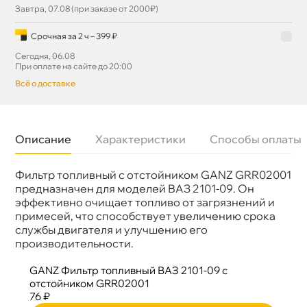
Завтра, 07.08 (при заказе от 2000₽)
Срочная за 2 ч – 399 ₽
Сегодня, 06.08
При оплате на сайте до 20:00
сё о доставке
Описание
Характеристики
Способы оплаты
Фильтр топливный с отстойником GANZ GRR02001
Бренд
GANZ
Артикул
GRR02001
предназначен для моделей ВАЗ 2101-09. Он
эффективно очищает топливо от загрязнений и
примесей, что способствует увеличению срока
службы двигателя и улучшению его
производительности.
GANZ Фильтр топливный ВАЗ 2101-09 с
отстойником GRR02001
76 ₽