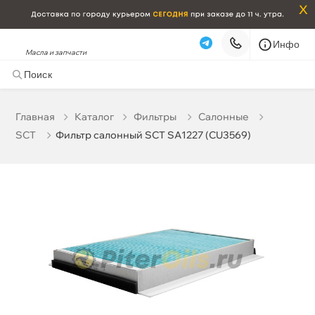
x
Инфо
Масла и запчасти
Фильтр салонный SCT SA1227 (CU3569)
879 ₽
корзину
925 ₽
Главная
Катало
Фильтры
Салонные
SCT
Фильтр салонный SCT SA1227 (CU3569)
Бесплатная
Завтра, 06.08 (при заказе от 2000₽)
Срочная за 2 ч – 399 ₽
Сегодня, 06.08
Самовывоз
Сегодня
Карта
Список