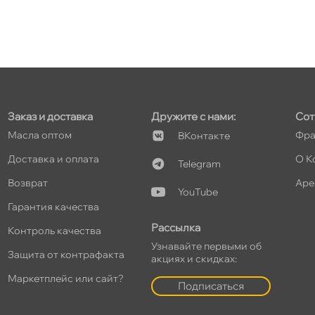
Заказ и доставка
Дружите с нами:
Сот
Масла оптом
Фра
Контакте
Доставка и оплата
О К
Telegram
озврат
Аре
YouTube
Гарантия качества
Рассылка
Контроль качества
Узнавайте первыми о
Защита от контрафакта
акциях и скидках:
Маркетплейс или сайт?
Подписаться