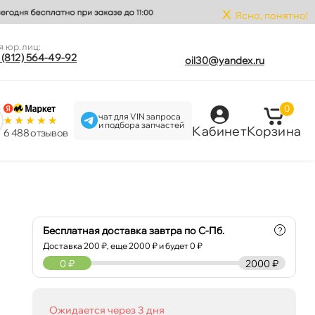
x
Ясно, понятно!
я юр.лиц:
 (812) 564-49-92
oil30@yandex.ru
0
чат для VIN запроса
и подбора запчастей
Кабинет
Корзина
6 488 отзыво
Бесплатная доставка завтра по С-Пб.
?
Доставка
200
₽, еще
2000
₽ и будет 0 ₽
0
₽
2000 ₽
Ожидается через 3 дня