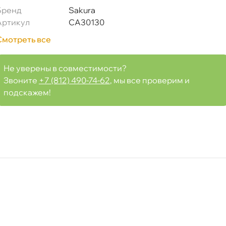
Бренд
Sakura
Артикул
CA30130
Смотреть все
)
Не уверены в совместимости?
Звоните
+7 (812) 490-74-62
, мы все проверим и
подскажем!
Срочная за 2 ч – 399 ₽
а, 06.08 (при заказе от 2000₽)
ня
т