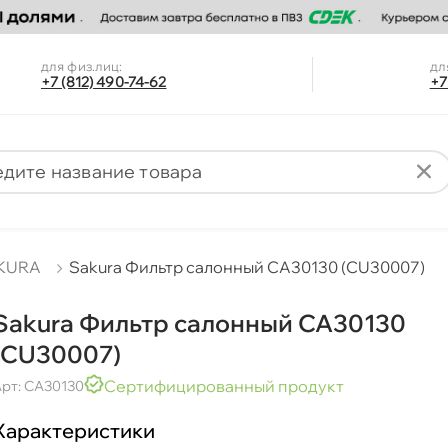
для физ.лиц:
дл
+7 (812) 490-74-62
+7
KURA
Sakura Фильтр салонный CA30130 (CU30007)
Sakura Фильтр салонный CA30130
(CU30007)
Сертифицированный продукт
рт: CA30130
Характеристики