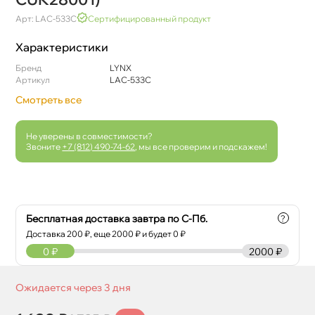
Арт: LAC-533C
Сертифицированный продукт
Характеристики
Бренд
LYNX
Артикул
LAC-533C
Смотреть все
Не уверены в совместимости?
Звоните
+7 (812) 490-74-62
, мы все проверим и подскажем!
Бесплатная доставка завтра по С-Пб.
?
Доставка
200
₽, еще
2000
₽ и будет 0 ₽
0
₽
2000 ₽
Ожидается через 3 дня