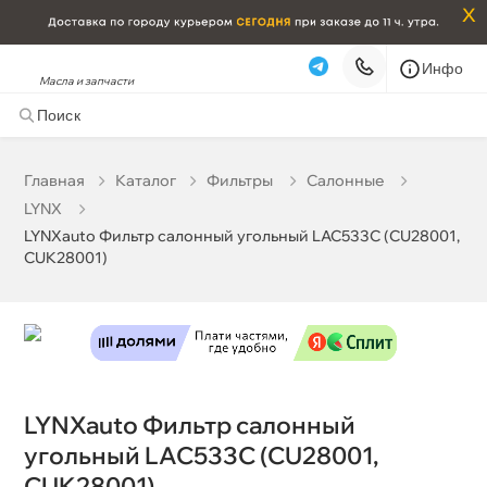
x
Инфо
Масла и запчасти
LYNXauto Фильтр салонный угольный LAC533C
(CU28001, CUK28001)
1 639 ₽
корзину
1 725 ₽
Главная
Катало
Фильтры
Салонные
LYNX
Бесплатная
Сегодня, 07.08 (при заказе от 2000₽)
LYNXauto Фильтр салонный угольный LAC533C (CU28001,
CUK28001)
Срочная за 2 ч – 399 ₽
Сегодня, 07.08
Самовывоз
Сегодня
Карта
Список
LYNXauto Фильтр салонный
угольный LAC533C (CU28001,
CUK28001)